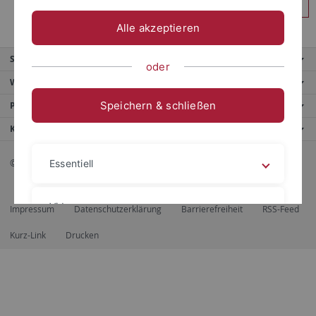
Anmelden
Alle akzeptieren
Service
oder
Weitere Angebote
Speichern & schließen
Portale
Kontaktinfo
© 2026 Eberhard Karls Universität Tübingen, Tübingen
Essentiell
Videos
Impressum
Datenschutzerklärung
Barrierefreiheit
RSS-Feed
Kurz-Link
Drucken
Impressum
Datenschutzerklärung