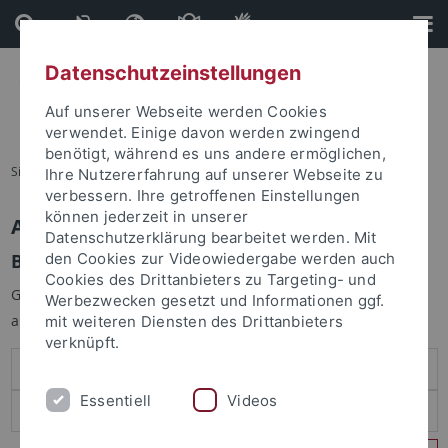
Direkt
Direkt
zum
zur
Inhalt
Fußleiste
Datenschutzeinstellungen
Auf unserer Webseite werden Cookies
verwendet. Einige davon werden zwingend
benötigt, während es uns andere ermöglichen,
Sie sind hier:
Startseite
Ihre Nutzererfahrung auf unserer Webseite zu
verbessern. Ihre getroffenen Einstellungen
können jederzeit in unserer
Anmelden
Datenschutzerklärung bearbeitet werden. Mit
Benutzeranmeldung
den Cookies zur Videowiedergabe werden auch
Cookies des Drittanbieters zu Targeting- und
Geben Sie Ihren Benutzernamen und Ihr Passwort an um sich
Werbezwecken gesetzt und Informationen ggf.
anzumelden:
mit weiteren Diensten des Drittanbieters
verknüpft.
Essentiell
Videos