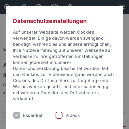
Direkt
Direkt
zum
zur
Inhalt
Fußleiste
Datenschutzeinstellungen
Auf unserer Webseite werden Cookies
verwendet. Einige davon werden zwingend
benötigt, während es uns andere ermöglichen,
Sie sind hier:
Startseite
Ihre Nutzererfahrung auf unserer Webseite zu
verbessern. Ihre getroffenen Einstellungen
können jederzeit in unserer
Anmelden
Datenschutzerklärung bearbeitet werden. Mit
Benutzeranmeldung
den Cookies zur Videowiedergabe werden auch
Cookies des Drittanbieters zu Targeting- und
Geben Sie Ihren Benutzernamen und Ihr Passwort an um sich
Werbezwecken gesetzt und Informationen ggf.
anzumelden:
mit weiteren Diensten des Drittanbieters
verknüpft.
Essentiell
Videos