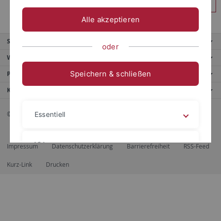
Anmelden
Alle akzeptieren
Service
oder
Weitere Angebote
Speichern & schließen
Portale
Kontaktinfo
© 2026 Eberhard Karls Universität Tübingen, Tübingen
Essentiell
Videos
Impressum
Datenschutzerklärung
Barrierefreiheit
RSS-Feed
Kurz-Link
Drucken
Impressum
Datenschutzerklärung