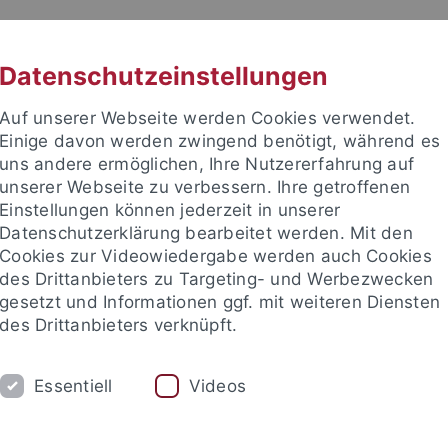
RACHE
UNI A-Z
KONTAKT
SUC
Datenschutzeinstellungen
Auf unserer Webseite werden Cookies verwendet.
Einige davon werden zwingend benötigt, während es
uns andere ermöglichen, Ihre Nutzererfahrung auf
unserer Webseite zu verbessern. Ihre getroffenen
ation (TüSE)
Einstellungen können jederzeit in unserer
Datenschutzerklärung bearbeitet werden. Mit den
Cookies zur Videowiedergabe werden auch Cookies
des Drittanbieters zu Targeting- und Werbezwecken
gesetzt und Informationen ggf. mit weiteren Diensten
FORSCHUNG
INTERNATIONALISIERUNG
des Drittanbieters verknüpft.
Essentiell
Videos
ale Einrichtungen
Tübingen School of Education (TüSE)
Forsc