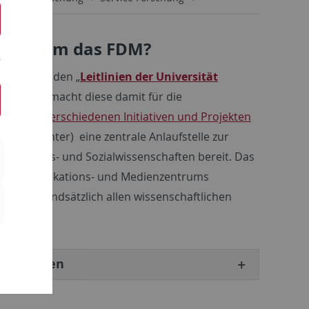
t rund um das FDM?
en Form in den „
Leitlinien der Universität
men und macht diese damit für die
ch. Neben
verschiedenen Initiativen und Projekten
ience-Center) eine zentrale Anlaufstelle zur
 Geistes- und Sozialwissenschaften bereit. Das
-, Kommunikations- und Medienzentrums
t aber grundsätzlich allen wissenschaftlichen
 Tübingen