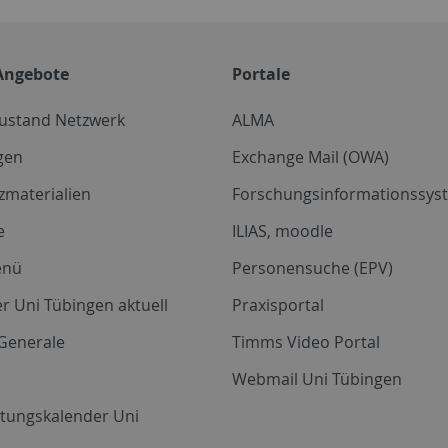
Angebote
Portale
zustand Netzwerk
ALMA
gen
Exchange Mail (OWA)
zmaterialien
Forschungsinformationssyst
e
ILIAS, moodle
enü
Personensuche (EPV)
r Uni Tübingen aktuell
Praxisportal
Generale
Timms Video Portal
Webmail Uni Tübingen
ltungskalender Uni