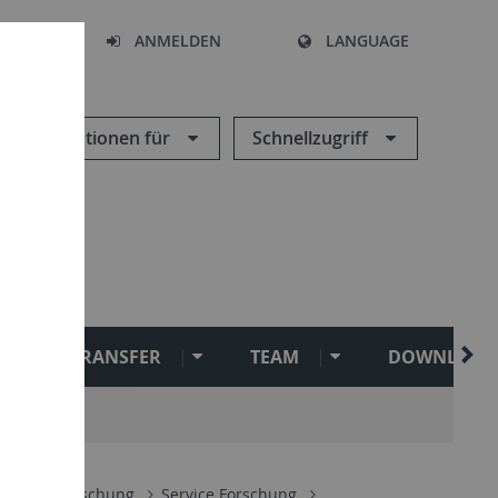
HEN
ANMELDEN
LANGUAGE
Informationen für
Schnellzugriff
TRANSFER
TEAM
DOWNLOAD
hung
Forschung
Service Forschung