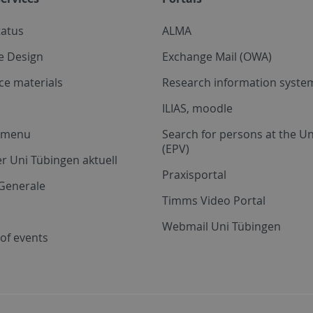
tatus
ALMA
e Design
Exchange Mail (OWA)
ce materials
Research information system
ILIAS, moodle
a menu
Search for persons at the Un
(EPV)
r Uni Tübingen aktuell
Praxisportal
Generale
Timms Video Portal
Webmail Uni Tübingen
of events