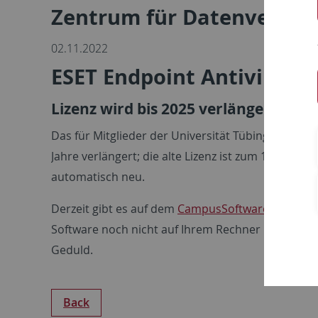
Zentrum für Datenverarbe
02.11.2022
ESET Endpoint Antivirus -
Lizenz wird bis 2025 verlängert
Das für Mitglieder der Universität Tübingen kost
Jahre verlängert; die alte Lizenz ist zum 1. Novemb
automatisch neu.
Derzeit gibt es auf dem
CampusSoftware-Portal
au
Software noch nicht auf Ihrem Rechner installiert
Geduld.
Back