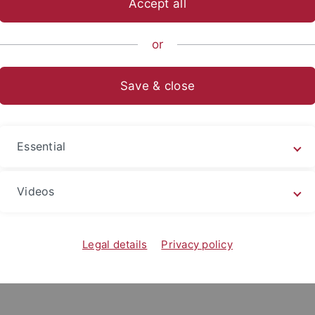
Accept all
itung - Archiv
or
 UPDATE
Save & close
enlose Nutzungsrecht des
ESET Endpoint Antivirus
wurde um 
Essential
er 2022 ausgelaufen. Seit heute Mittag aktivieren sich die Cl
Videos
s Distributions-Gründen noch keinen Download. Falls Sie d
 haben sollten, bitten wir Sie bis zur Verfügungstellung noc
Legal details
Privacy policy