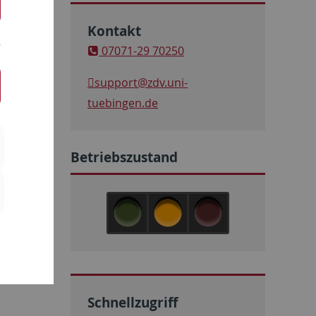
Kontakt
07071-29 70250
support
@zdv.uni-
tuebingen.de
weitere 3
ients
Betriebszustand
ie ESET-
h um etwas
Schnellzugriff