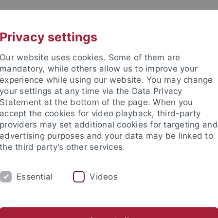
UNI A-Z
CONTACT
Privacy settings
Our website uses cookies. Some of them are
mandatory, while others allow us to improve your
experience while using our website. You may change
your settings at any time via the Data Privacy
eitung (ZDV) (data center)
Statement at the bottom of the page. When you
accept the cookies for video playback, third-party
providers may set additional cookies for targeting and
advertising purposes and your data may be linked to
the third party’s other services.
SERVICES
SUPPORT
THE ZDV
Essential
Videos
atenverarbeitung