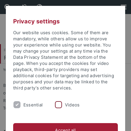
Skip
Skip
to
to
content
footer
Privacy settings
Our website uses cookies. Some of them are
mandatory, while others allow us to improve
your experience while using our website. You
Faculty of Protestant Theology
may change your settings at any time via the
Religionswissenschaft und Judaistik
Data Privacy Statement at the bottom of the
page. When you accept the cookies for video
playback, third-party providers may set
You are here:
Home
...
Impressum
additional cookies for targeting and advertising
purposes and your data may be linked to the
Bitte beachten Sie: dieses Impressum gilt auch für die
third party’s other services.
offiziellen Social Media-Auftritte des Seminars für
Religionswissenschaft und Judaistik and der Universität
Essential
Videos
Tübingen auf
Facebook
und Instagram.
Accept all