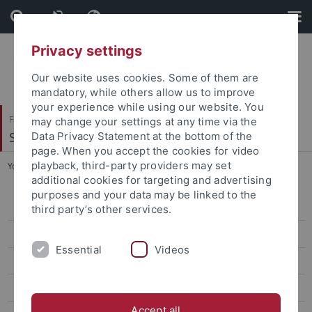
Skip
Skip
to
to
content
footer
Privacy settings
Our website uses cookies. Some of them are
mandatory, while others allow us to improve
your experience while using our website. You
Faculty of Protestant Theology
may change your settings at any time via the
Systematische Theologie II
Data Privacy Statement at the bottom of the
page. When you accept the cookies for video
playback, third-party providers may set
You are here:
Home
...
2013: Gemeinschaft (Fachtagung)
additional cookies for targeting and advertising
purposes and your data may be linked to the
Theol. Fortbildungen
third party’s other services.
2023: Vertrauen -- Modus menschlichen Zusammenlebens
Essential
Videos
2022: Vulnerabilität. Dimension menschlichen Lebens
2021: Hoffnung und Kritik
Accept all