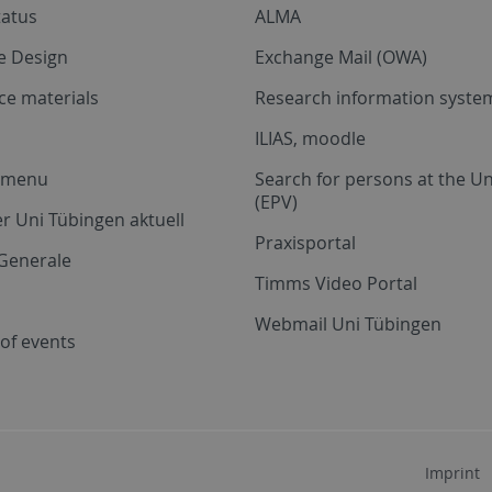
tatus
ALMA
e Design
Exchange Mail (OWA)
ce materials
Research information system
ILIAS, moodle
a menu
Search for persons at the Un
(EPV)
r Uni Tübingen aktuell
Praxisportal
Generale
Timms Video Portal
Webmail Uni Tübingen
of events
Imprint