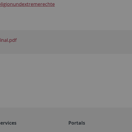
eligionundextremerechte
nal.pdf
ervices
Portals