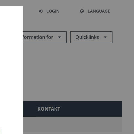
SEARCH
LOGIN
LANGUAGE
Information for
Quicklinks
 RELPÄD
KONTAKT