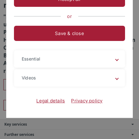
rabs
"Schule im KI-Zeitalter" (Rezension), "KI - Chancen
or
und Risiken aus religiöser und ethischer
Perspektive" (Tagungsbericht) sowie "Hand in
Save & close
Hand gegen Antisemitismus" (Tagungsbericht) von
Christiane Pohl, Stefan Lemmermeier und Steffen
Bittner. Die Beiträge finden Sie in der neuesten
Essential
Ausgabe der rabs (1/2026). https://www.v-k-
r.de/rabs/
Videos
Share
Legal details
Privacy policy
Back
Key services
Further services