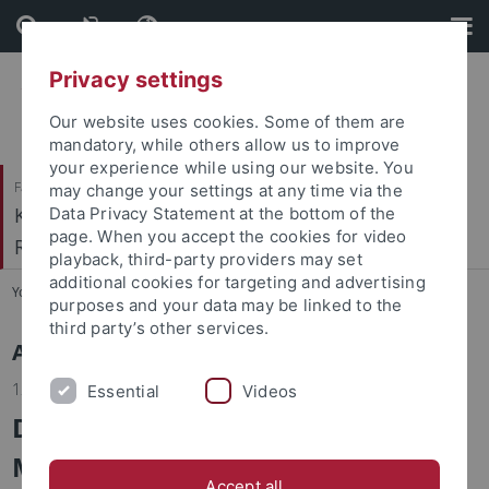
Skip
Skip
to
to
content
footer
Privacy settings
Our website uses cookies. Some of them are
mandatory, while others allow us to improve
your experience while using our website. You
Faculty of Catholic Theology
may change your settings at any time via the
Kath. Institut für berufsorientierte
Data Privacy Statement at the bottom of the
page. When you accept the cookies for video
Religionspädagogik
playback, third-party providers may set
additional cookies for targeting and advertising
You are here:
Home
...
Aktuelles
purposes and your data may be linked to the
third party’s other services.
Aktuelles
12.05.2026
Essential
Videos
Drei Artikel von unseren KIBOR-
Mitarbeitenden in der aktuellen
Accept all