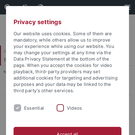
Skip
Skip
to
to
content
footer
Privacy settings
Our website uses cookies. Some of them are
mandatory, while others allow us to improve
your experience while using our website. You
Faculty of Humanities
may change your settings at any time via the
Institute of Art History
Data Privacy Statement at the bottom of the
page. When you accept the cookies for video
playback, third-party providers may set
You are here:
Home
...
Prof. Dr. Barbara Lange
additional cookies for targeting and advertising
purposes and your data may be linked to the
Prof. Dr. Megan R. Luke
third party’s other services.
Prof. Dr. Anna Pawlak
Essential
Videos
Prof. Dr. Ernst Seidl
Prof. Dr. Andrea Worm
Accept all