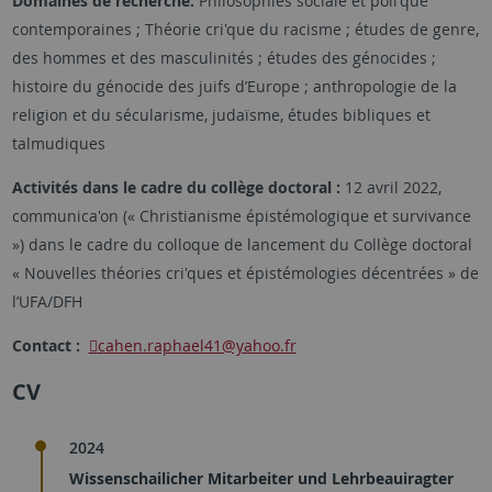
Domaines de recherche:
Philosophies sociale et poli'que
contemporaines ; Théorie cri'que du racisme ; études de genre,
des hommes et des masculinités ; études des génocides ;
histoire du génocide des juifs d’Europe ; anthropologie de la
religion et du sécularisme, judaïsme, études bibliques et
talmudiques
Activités dans le cadre du collège doctoral :
12 avril 2022,
communica'on (« Christianisme épistémologique et survivance
») dans le cadre du colloque de lancement du Collège doctoral
« Nouvelles théories cri'ques et épistémologies décentrées » de
l’UFA/DFH
Contact :
cahen.raphael41
@yahoo.fr
CV
2024
Wissenschailicher Mitarbeiter und Lehrbeauiragter