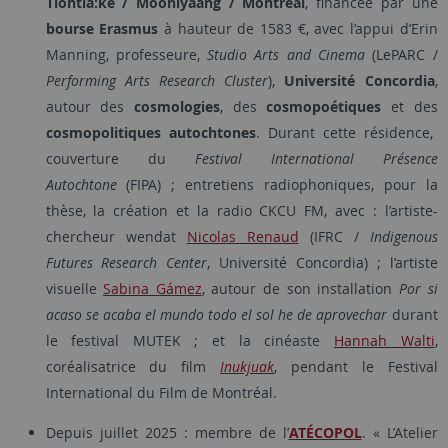
Tiohtià:ke / Mooniyaang / Montréal
, financée par une
bourse Erasmus
à hauteur de 1583 €, avec l’appui d’Erin
Manning, professeure,
Studio Arts and Cinema
​ (LePARC /
Performing Arts Research Cluster
),
Université Concordia
,
autour des
cosmologies
, des
cosmopoétiques
et des
cosmopolitiques autochtones
. Durant cette résidence,
couverture du
Festival International Présence
Autochtone
(FIPA) ; entretiens radiophoniques, pour la
thèse, la création et la radio CKCU FM, avec : l’artiste-
chercheur wendat
Nicolas Renaud
(IFRC /
Indigenous
Futures Research Center
, Université Concordia) ; l’artiste
visuelle
Sabina Gámez
, autour de son installation
Por si
acaso se acaba el mundo todo el sol he de aprovechar
durant
le festival MUTEK ; et la cinéaste
Hannah Walti
,
coréalisatrice du film
Inukjuak
, pendant le Festival
International du Film de Montréal.
Depuis juillet 2025 : membre de l’
ATÉCOPOL
. « L’Atelier