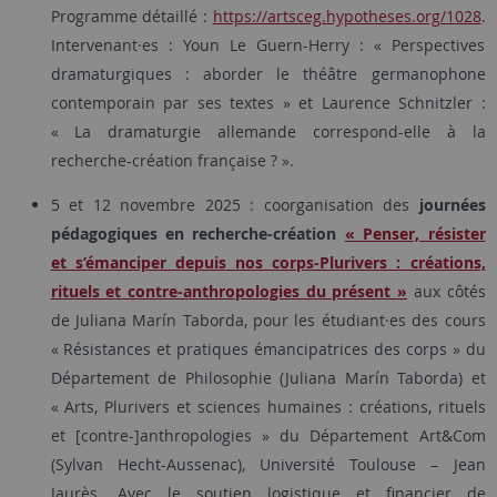
Programme détaillé :
https://artsceg.hypotheses.org/1028
.
Intervenant·es : Youn Le Guern-Herry : « Perspectives
dramaturgiques : aborder le théâtre germanophone
contemporain par ses textes » et Laurence Schnitzler :
« La dramaturgie allemande correspond-elle à la
recherche-création française ? ».
5 et 12 novembre 2025 : coorganisation des
journées
pédagogiques en recherche-création
« Penser, résister
et s’émanciper depuis nos corps-Plurivers : créations,
rituels et contre-anthropologies du présent »
aux côtés
de Juliana Marín Taborda, pour les étudiant·es des cours
« Résistances et pratiques émancipatrices des corps » du
Département de Philosophie (Juliana Marín Taborda) et
« Arts, Plurivers et sciences humaines : créations, rituels
et [contre-]anthropologies » du Département Art&Com
(Sylvan Hecht-Aussenac), Université Toulouse – Jean
Jaurès. Avec le soutien logistique et financier de