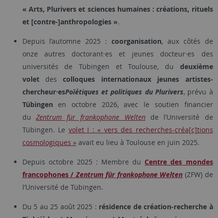
« Arts, Plurivers et sciences humaines : créations, rituels
et [contre-]anthropologies »
.
Depuis l’automne 2025 :
coorganisation
, aux côtés de
onze autres doctorant·es et jeunes docteur·es des
universités de Tübingen et Toulouse, du
deuxième
volet
des
colloques internationaux jeunes artistes-
chercheur·es
Poïétiques et politiques du Plurivers
, prévu à
Tübingen
en octobre 2026, avec le soutien financier
du
Zentrum für frankophone Welten
de l’Université de
Tübingen. Le
volet I
: « vers des recherches-créa[c]tions
cosmologiques »
avait eu lieu à Toulouse en juin 2025.
Depuis octobre 2025 : Membre du
Centre des mondes
francophones /
Zentrum für frankophone Welten
(ZFW) de
l’Université de Tübingen.
Du 5 au 25 août 2025 :
résidence de création-recherche à