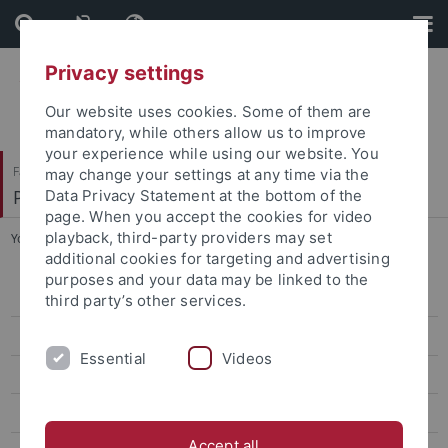
Skip
Skip
to
to
content
footer
Privacy settings
Our website uses cookies. Some of them are
mandatory, while others allow us to improve
your experience while using our website. You
Faculty of Humanities
may change your settings at any time via the
Prof. Dr. Dorothee Kimmich
Data Privacy Statement at the bottom of the
page. When you accept the cookies for video
playback, third-party providers may set
You are here:
Home
...
Sujets
additional cookies for targeting and advertising
purposes and your data may be linked to the
Sujet scientifique du CDFA
third party’s other services.
Sujets
Essential
Videos
Organisation et programme
Candidature
Accept all