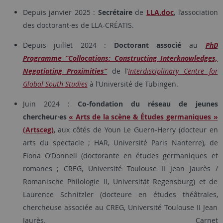
Depuis janvier 2025 :
Secrétaire
de
LLA.doc
, l’association
des doctorant·es de LLA-CRÉATIS.
Depuis juillet 2024 :
Doctorant associé
au
PhD
Programme “Collocations: Constructing Interknowledges,
Negotiating Proximities”
de l’
Interdisciplinary Centre for
Global South Studies
à l’Université de Tübingen.
Juin 2024 :
Co-fondation du réseau de jeunes
chercheur·es
« Arts de la scène & Études germaniques »
(Artsceg)
, aux côtés de Youn Le Guern-Herry (docteur en
arts du spectacle ; HAR, Université Paris Nanterre), de
Fiona O’Donnell (doctorante en études germaniques et
romanes ; CREG, Université Toulouse II Jean Jaurès /
Romanische Philologie II, Universität Regensburg) et de
Laurence Schnitzler (docteure en études théâtrales,
chercheuse associée au CREG, Université Toulouse II Jean
Jaurès. Carnet