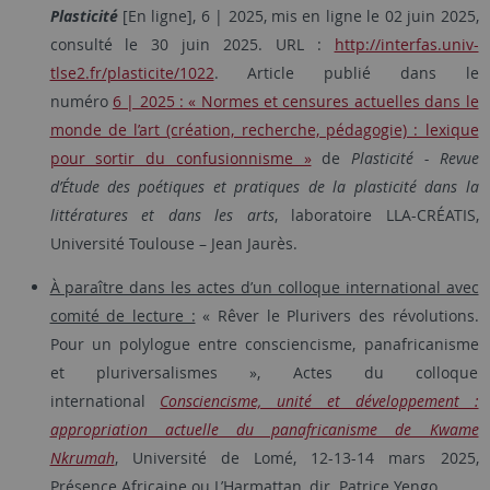
Plasticité
[En ligne], 6 | 2025, mis en ligne le 02 juin 2025,
consulté le 30 juin 2025. URL :
http://interfas.univ-
tlse2.fr/plasticite/1022
. Article publié dans le
numéro
6 | 2025 : « Normes et censures actuelles dans le
monde de l’art (création, recherche, pédagogie) : lexique
pour sortir du confusionnisme »
de
Plasticité - Revue
d’Étude des poétiques et pratiques de la plasticité dans la
littératures et dans les arts
, laboratoire LLA-CRÉATIS,
Université Toulouse – Jean Jaurès.
À paraître dans les actes d’un colloque international avec
comité de lecture :
« Rêver le Plurivers des révolutions.
Pour un polylogue entre consciencisme, panafricanisme
et pluriversalismes », Actes du colloque
international
Consciencisme, unité et développement :
appropriation actuelle du panafricanisme de Kwame
Nkrumah
, Université de Lomé, 12-13-14 mars 2025,
Présence Africaine ou L’Harmattan, dir. Patrice Yengo.