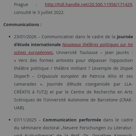
Prague :
http://hdl.handle.net/20.500.11956/171429
,
consulté le 3 juillet 2022.
Communications :
23/01/2026 – Communication dans le cadre de la
journée
d’étude internationale
Nouveaux théâtres politiques sur les
scènes européennes
, Université Toulouse – Jean Jaurès :
« Vers des formes
artivistes
pour dépasser l'opposition
théâtre politique / théâtre militant ? L’exemple de
Dispak
Dispac’h – Crépuscule européen
de Patricia Allio et ses
camarades ». Journée d’étude coorganisée par LLA-
CRÉATIS à l’UT2J et par le Centre de Recherche en Arts
Scéniques de l’Université Autonome de Barcelone (CRAE-
UAB).
07/11/2025 –
Communication performée
dans le cadre
du séminaire doctoral „Neuere Forschungen zu Literatur-
und Kulturtheorie“ de la Prof. Dr. Dorothee Kimmich,