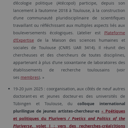
d’écologie politique (Atécopol) participe, depuis son
lancement à l’automne 2018 à Toulouse, à la construction
d’une communauté pluridisciplinaire de scientifiques
travaillant ou réfléchissant aux multiples aspects liés aux
bouleversements écologiques. L’atelier est
Plateforme
d’Expertise
de la Maison des sciences humaines et
sociales de Toulouse (CNRS UAR 3414). Il réunit des
chercheuses et des chercheurs de toutes disciplines,
appartenant à plus d’une soixantaine de laboratoires des
établissements de recherche toulousains (voir
ses
membres
). »
19-20 juin 2025 :
coorganisation, aux côtés de neuf autres
doctorant·es et jeunes docteur·es des universités de
Tübingen et Toulouse,
du
colloque international
plurilingue de jeunes artistes-chercheur·es
«
Poétiques
et politiques du Plurivers
/ Poetics and Politics of the
Pluriverse
, volet I
: vers des recherches-créa[c]tions