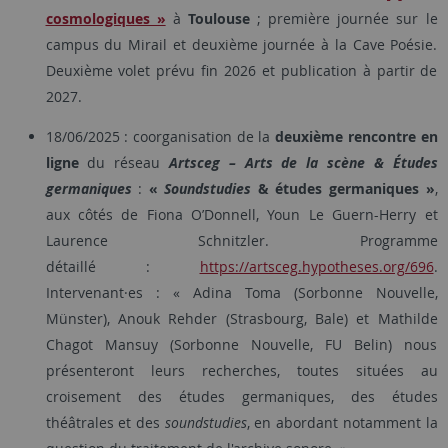
cosmologiques »
à
Toulouse
; première journée sur le
campus du Mirail et deuxième journée à la Cave Poésie.
Deuxième volet prévu fin 2026 et publication à partir de
2027.
18/06/2025 : coorganisation de la
deuxième rencontre en
ligne
du réseau
Artsceg – Arts de la scène & Études
germaniques
:
«
Soundstudies
& études germaniques »
,
aux côtés de Fiona O’Donnell, Youn Le Guern-Herry et
Laurence Schnitzler. Programme
détaillé :
https://artsceg.hypotheses.org/696
.
Intervenant·es : « Adina Toma (Sorbonne Nouvelle,
Münster), Anouk Rehder (Strasbourg, Bale) et Mathilde
Chagot Mansuy (Sorbonne Nouvelle, FU Belin) nous
présenteront leurs recherches, toutes situées au
croisement des études germaniques, des études
théâtrales et des
soundstudies
, en abordant notamment la