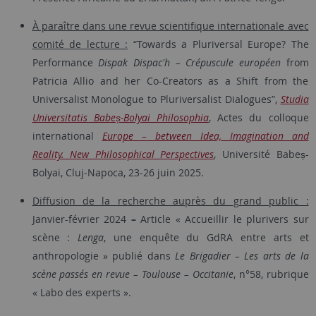
À paraître dans une revue scientifique internationale avec
comité de lecture :
“Towards a Pluriversal Europe?
The
Performance
Dispak Dispac'h – Crépuscule européen
from
Patricia Allio and her Co-Creators as a Shift from the
Universalist Monologue to Pluriversalist Dialogues”,
Studia
Universitatis Babeș-Bolyai Philosophia
, Actes du colloque
international
Europe – between Idea, Imagination and
Reality.
New Philosophical Perspectives
, Université Babeș-
Bolyai, Cluj-Napoca, 23-26 juin 2025.
Diffusion de la recherche auprès du grand public :
Janvier-février 2024
–
Article « Accueillir le plurivers sur
scène :
Lenga
, une enquête du GdRA entre arts et
anthropologie » publié dans
Le Brigadier – Les arts de la
scène passés en revue – Toulouse – Occitanie
, n°58, rubrique
« Labo des experts ».