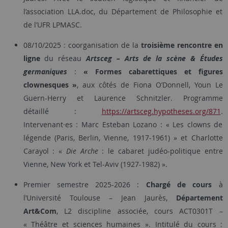
l’association LLA.doc, du Département de Philosophie et
de l’UFR LPMASC.
08/10/2025 : coorganisation de la
troisième rencontre en
ligne
du réseau
Artsceg – Arts de la scène & Études
germaniques
:
« Formes cabarettiques et figures
clownesques »
, aux côtés de Fiona O’Donnell, Youn Le
Guern-Herry et Laurence Schnitzler. Programme
détaillé :
https://artsceg.hypotheses.org/871
.
Intervenant·es : Marc Esteban Lozano : « Les clowns de
légende (Paris, Berlin, Vienne, 1917-1961) » et Charlotte
Carayol : «
Die Arche
: le cabaret judéo-politique entre
Vienne, New York et Tel-Aviv (1927-1982) ».
Premier semestre 2025-2026 :
Chargé de cours
à
l’Université Toulouse – Jean Jaurès,
Département
Art&Com
, L2 discipline associée, cours ACT0301T –
« Théâtre et sciences humaines ». Intitulé du cours :