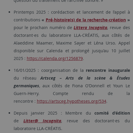
question du traitement de l'archive sonore. »
Printemps 2025 : corédaction et lancement de l’appel à
contributions
«
Pré-histoire(s) de la recherche-création
»
pour le prochain numéro de
Littera Incognita
, revue des
doctorant·es du laboratoire LLA-CRÉATIS, aux côtés de
Alaeddine Maamer, Maxime Sayer et Léna Urso. Appel
disponible sur Calenda et prolongé jusqu’au 10 juillet
2025 :
https://calenda.org/1256879
.
16/01/2025 : coorganisation de la
rencontre inaugurale
du réseau
Artsceg – Arts de la scène & Études
germaniques
, aux côtés de Fiona O’Donnell et Youn Le
Guern-Herry. Compte rendu de la
rencontre :
https://artsceg.hypotheses.org/534
.
Depuis janvier 2025 : Membre du
comité d’édition
de
Litter@ Incognita
, revue des doctorant·es du
laboratoire LLA-CRÉATIS.