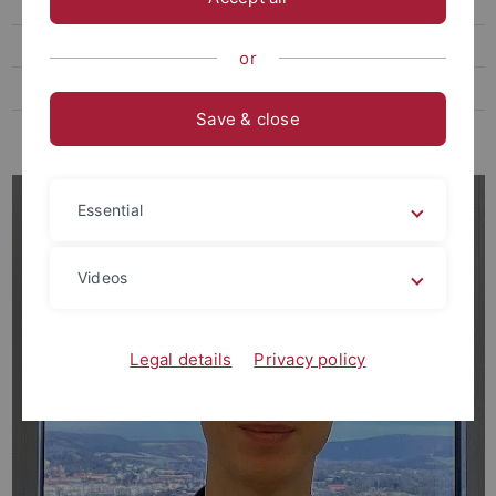
Dr. Carolin Mehnert
Dr. Caroline Merkel
or
Dr. Anja-Simone Michalski
Save & close
Claudia Michalski (geb. Zilk), M.A.
Essential
Videos
Legal details
Privacy policy