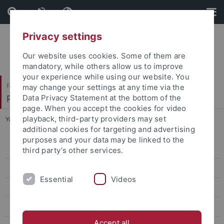
Skip
Skip
to
to
content
footer
Privacy settings
Our website uses cookies. Some of them are
mandatory, while others allow us to improve
your experience while using our website. You
Faculty of Humanities
may change your settings at any time via the
Prof. Dr. Dorothee Kimmich
Data Privacy Statement at the bottom of the
page. When you accept the cookies for video
playback, third-party providers may set
You are here:
Home
...
Phillip Brandes, M.A.
additional cookies for targeting and advertising
purposes and your data may be linked to the
Phillip Brandes, M.A.
third party’s other services.
Dr. Tamara Fröhler
Essential
Videos
Dr. Andreas Gehrlach
Quintus Immisch, M.A.
Accept all