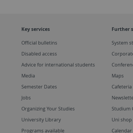
Key services
Further s
Official bulletins
System s
Disabled access
Corporat
Advice for international students
Conferen
Media
Maps
Semester Dates
Cafeteri
Jobs
Newslette
Organizing Your Studies
Studium 
University Library
Uni shop
Programs available
Calendar 