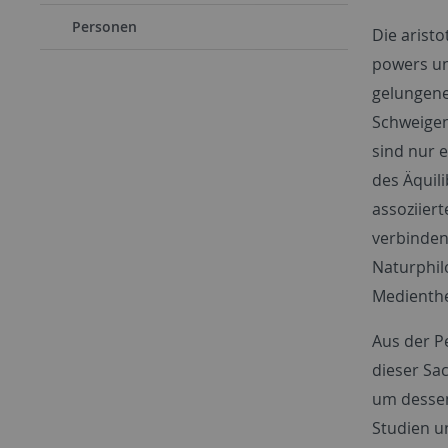
Personen
Die aristo
powers un
gelungene
Schweigen
sind nur e
des Äquili
assoziier
verbinden 
Naturphil
Medientheo
Aus der P
dieser Sa
um dessen
Studien u