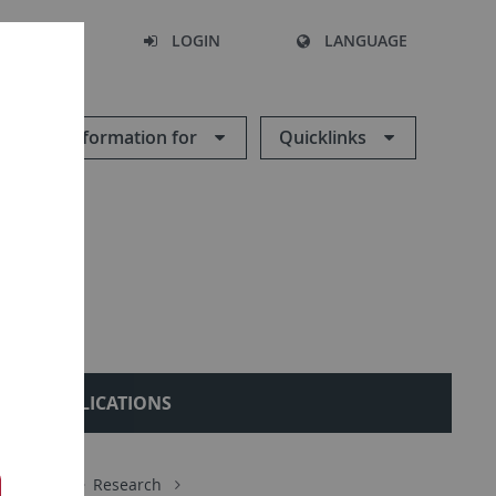
SEARCH
LOGIN
LANGUAGE
Information for
Quicklinks
PUBLICATIONS
rbeitende
Research