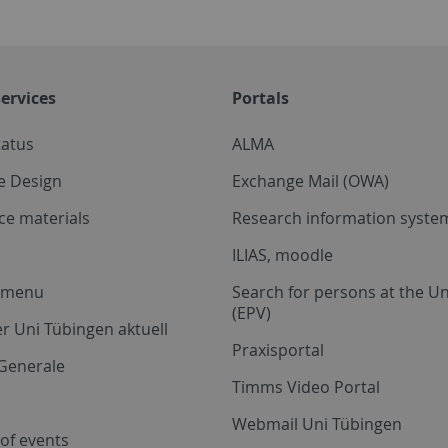
ervices
Portals
tatus
ALMA
e Design
Exchange Mail (OWA)
ce materials
Research information system
ILIAS, moodle
a menu
Search for persons at the Un
(EPV)
r Uni Tübingen aktuell
Praxisportal
Generale
Timms Video Portal
Webmail Uni Tübingen
of events