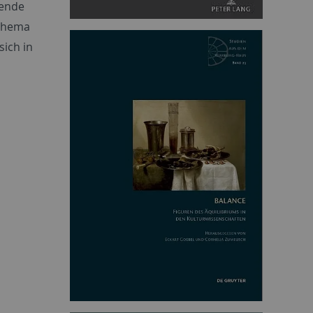
hende
 Thema
ich in