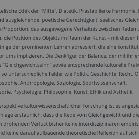
telische Ethik der "Mitte", Diätetik, Prästabilierte Harmonie,
d ausgleichende, poetische Gerechtigkeit, seelisches Gleic
 Proportion, das ausgewogene Verhältnis zwischen Reden
, die Position des Objekts im Raum der Kunst – mit diesen
inige der prominenten Lehren adressiert, die eine konstitut
briums implizieren. Die Denkfigur der Balance, der mit ihr e
te "Gleichgewichtssinn" sowie entsprechende kulturelle Prak
so unterschiedliche Felder wie Politik, Geschichte, Recht, 
osophie, Anthropologie, Soziologie, Sportwissenschaft,
rie, Psychologie, Philosophie, Kunst, Ethik und Ästhetik.
erspektive kulturwissenschaftlicher Forschung ist es angesi
chlage erstaunlich, dass die Rede vom Gleichgewicht und di
 drohenden Verlust bisher keine interdisziplinären empiri
nd keine darauf aufbauende theoretische Reflexion auf sic