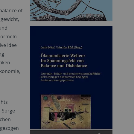
 balance of
hgewicht,
 und
 Formeln
ive Idee
ng
tiken
Ökonomie,
chts
e Sorge
schen
h gezogen