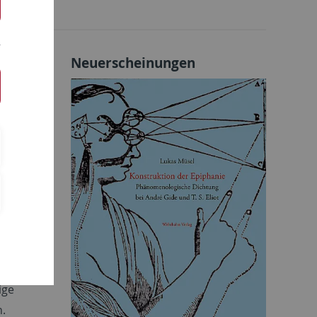
Neuerscheinungen
nd
n einer
r Antike
ren
Tier, das
ige
n.