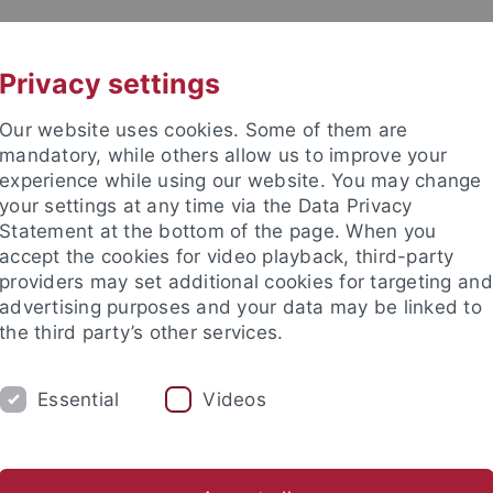
UNI A-Z
CONTACT
Privacy settings
Our website uses cookies. Some of them are
mandatory, while others allow us to improve your
experience while using our website. You may change
your settings at any time via the Data Privacy
Statement at the bottom of the page. When you
accept the cookies for video playback, third-party
providers may set additional cookies for targeting and
advertising purposes and your data may be linked to
the third party’s other services.
Essential
Videos
RCH
USA
ERASMUS
TEACHING
anities
...
Abteilungen
Neuere deutsche Literatur
Mita