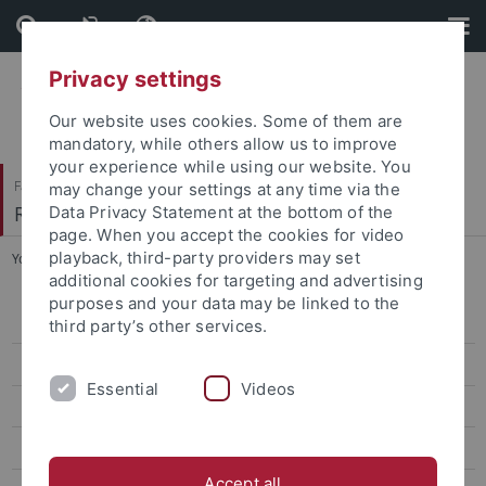
Skip
Skip
to
to
content
footer
Privacy settings
Our website uses cookies. Some of them are
mandatory, while others allow us to improve
your experience while using our website. You
Faculty of Humanities
may change your settings at any time via the
Romanisches Seminar
Data Privacy Statement at the bottom of the
page. When you accept the cookies for video
playback, third-party providers may set
You are here:
Home
...
Akademischer Werdegang
additional cookies for targeting and advertising
purposes and your data may be linked to the
Akademischer Werdegang
third party’s other services.
Lehre
Essential
Videos
Forschung
Publikationen, Tagungen, Vorträge
Accept all