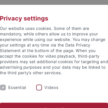
UNI A-Z
CONTACT
Privacy settings
Our website uses cookies. Some of them are
mandatory, while others allow us to improve your
experience while using our website. You may change
your settings at any time via the Data Privacy
Statement at the bottom of the page. When you
accept the cookies for video playback, third-party
providers may set additional cookies for targeting and
advertising purposes and your data may be linked to
the third party’s other services.
Essential
Videos
RESEARCH
CONTACT
anities
Departments
Modern Languages
Department of R