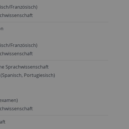
sch/Französisch)
achwissenschaft
on
sch/Französisch)
achwissenschaft
sche Sprachwissenschaft
(Spanisch, Portugiesisch)
sexamen)
achwissenschaft
aft