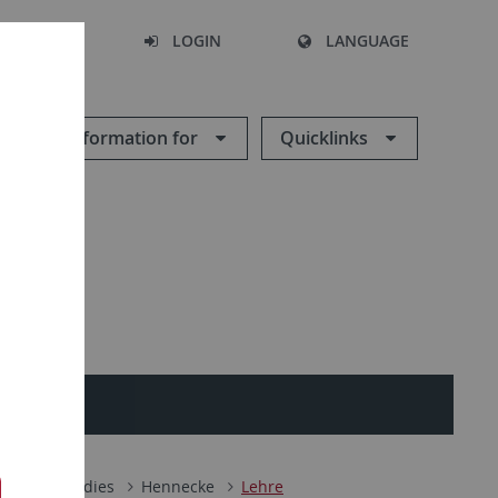
SEARCH
LOGIN
LANGUAGE
Information for
Quicklinks
omance Studies
Hennecke
Lehre