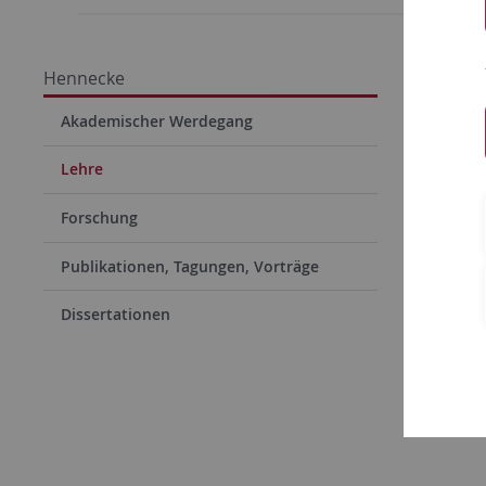
Prof. 
Hennecke
Akademischer Werdegang
Lehre
Lehre
Universit
Forschung
SoSe 20
Publikationen, Tagungen, Vorträge
Dissertationen
WiSe 20