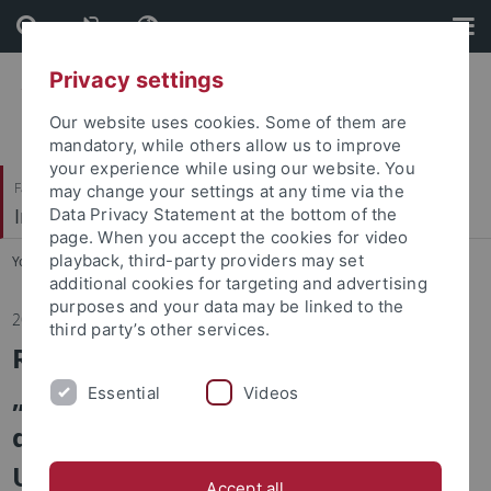
Skip
Skip
to
to
content
footer
Privacy settings
Our website uses cookies. Some of them are
mandatory, while others allow us to improve
your experience while using our website. You
Faculty of Humanities
may change your settings at any time via the
Institute of Media Studies
Data Privacy Statement at the bottom of the
page. When you accept the cookies for video
playback, third-party providers may set
You are here:
Home
...
News
additional cookies for targeting and advertising
purposes and your data may be linked to the
20.12.2017
third party’s other services.
Radio Micro-Europa: Sendung (149)
„Rund ums Studium“ am Sonntag,
Essential
Videos
den 14. Januar 2018 von 12 bis 13
Uhr im Freien Radio Wüste Welle
Accept all