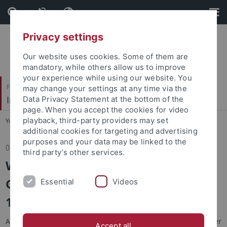
Skip
Skip
to
to
content
footer
Privacy settings
Our website uses cookies. Some of them are
mandatory, while others allow us to improve
your experience while using our website. You
Faculty of Humanities
may change your settings at any time via the
Institute of Media Studies
Data Privacy Statement at the bottom of the
page. When you accept the cookies for video
playback, third-party providers may set
You are here:
Home
...
News
additional cookies for targeting and advertising
purposes and your data may be linked to the
08.01.2018
third party’s other services.
Wissenschaftstag
Geschlechterforschung am
Essential
Videos
18.12.2017
Angesichts aktueller Diskussionen um die Relevanz von Gender
Accept all