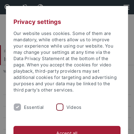
Skip
Skip
to
to
content
footer
Privacy settings
Our website uses cookies. Some of them are
mandatory, while others allow us to improve
your experience while using our website. You
Faculty of Economics and Social Sciences
may change your settings at any time via the
Institute of Education
Data Privacy Statement at the bottom of the
page. When you accept the cookies for video
playback, third-party providers may set
You are here:
Home
...
Forum Schul|Pädagogik
additional cookies for targeting and advertising
purposes and your data may be linked to the
Working groups
third party’s other services.
Staff
Essential
Videos
Projects
Dissertations and Habilitation Treatise
Accept all