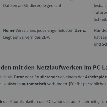
Dateien an Studierende gedacht.
lesbar,
Tutore
Schrei
Home
-Verzeichnis jedes angemeldeten
Users
.
Nur der
Liegt auf Servern des ZDV.
hat st
und Sch
nden mit den Netzlaufwerken im PC-L
sich als
Tutor
oder
Studierender
an einem der
Arbeitsplät
n Laufwerke
automatisch
verbunden. [Für Ihr persönliches 
lb
der Räumlichkeiten des PC-Labors ist aus Sicherheitsgrün