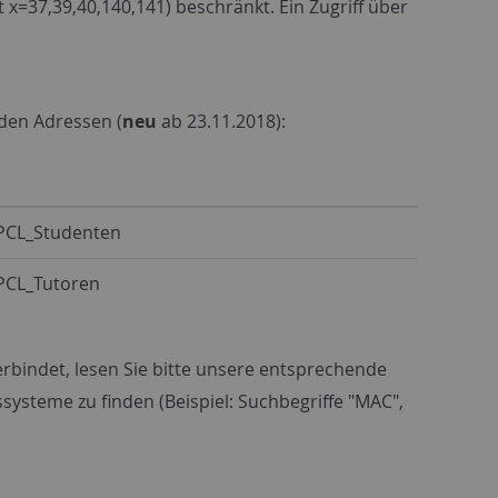
it x=37,39,40,140,141) beschränkt. Ein Zugriff über
nden Adressen (
neu
ab 23.11.2018):
\PCL_Studenten
\PCL_Tutoren
erbindet, lesen Sie bitte unsere entsprechende
ssysteme zu finden (Beispiel: Suchbegriffe "MAC",