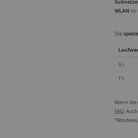
Subnetze
WLAN
ist
Die
spezi
Laufwer
S:\
T:\
Wenn Sie 
FAQ
. Auch
"Windows"