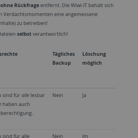
n
ohne Rückfrage
entfernt. Die Wiwi-IT behält sich
enden Verdachtsmomenten eine angemessene
nhalte) zu betreiben!
 Dateien
selbst
verantwortlich!
fsrechte
Tägliches
Löschung
Backup
möglich
 sind für
alle
lesbar
Nein
Ja
e
haben auch
bberechtigung.
 sind für alle
Nein
Im