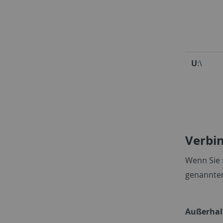
U
:\
Verbi
Wenn Sie 
genannte
Außerha