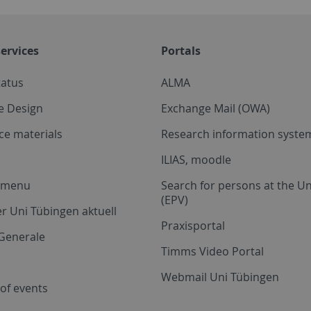
ervices
Portals
tatus
ALMA
e Design
Exchange Mail (OWA)
ce materials
Research information system
ILIAS, moodle
a menu
Search for persons at the Un
(EPV)
r Uni Tübingen aktuell
Praxisportal
Generale
Timms Video Portal
Webmail Uni Tübingen
of events