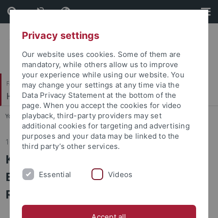
Skip
Skip
to
to
content
footer
Privacy settings
Our website uses cookies. Some of them are
mandatory, while others allow us to improve
your experience while using our website. You
Faculty of Economics and Social Sciences
may change your settings at any time via the
HRM and Organization
Data Privacy Statement at the bottom of the
page. When you accept the cookies for video
playback, third-party providers may set
You are here:
Home
...
News/Aktuelles
additional cookies for targeting and advertising
purposes and your data may be linked to the
16.03.2026
third party’s other services.
Künstliche Intelligenz im
Bildungswesen: Chancen und
Essential
Videos
Risiken
Accept all