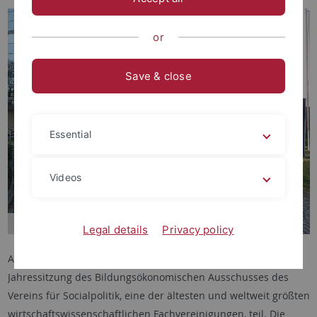
or
Save & close
Essential
Videos
Legal details
Privacy policy
Am 05. und 06.03.2026 nahm Prof. Dr. Kerstin Pull an der
Jahressitzung des Bildungsökonomischen Ausschusses des
Vereins für Socialpolitik, eine der ältesten und weltweit größten
wirtschaftswissenschaftlichen Fachvereinigungen, teil. Die