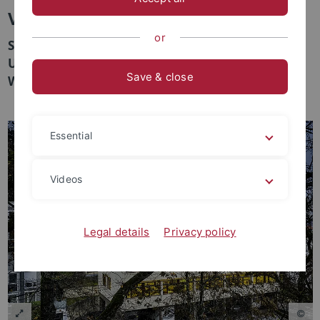
Volker Schöer
or
Strategische Partnerschaft zwischen der
Universität Tübingen und der University of the
Save & close
Witwatersrand
Essential
Videos
Legal details
Privacy policy