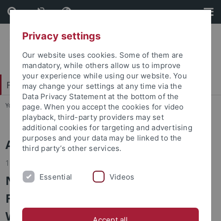
Skip
Skip
to
to
content
footer
Privacy settings
Our website uses cookies. Some of them are
mandatory, while others allow us to improve
your experience while using our website. You
Faculty of Economics and Social Sciences
may change your settings at any time via the
Data Privacy Statement at the bottom of the
You are here:
Home
...
News
page. When you accept the cookies for video
playback, third-party providers may set
additional cookies for targeting and advertising
purposes and your data may be linked to the
Alle Nachrichten
third party’s other services.
15.05.2024
Neu als Gastprofessor am
Essential
Videos
Fachbereich
Wirtschaftswissenschaft: Prof.
Accept all