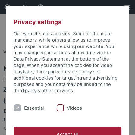
Skip
Skip
to
to
content
footer
Privacy settings
Our website uses cookies. Some of them are
mandatory, while others allow us to improve
your experience while using our website. You
You are here:
Home
may change your settings at any time via the
Data Privacy Statement at the bottom of the
page. When you accept the cookies for video
News
playback, third-party providers may set
additional cookies for targeting and advertising
07.04.2021
purposes and your data may be linked to the
Zum Tode von Prof. Hans Küng
third party’s other services.
(1928 – 2021)
Essential
Videos
Die Fakultät trauert um einen ihrer
renommiertesten Wissenschaftler.
Am Osterdienstag ist Hans Küng, einer der bedeutendsten
Accept all