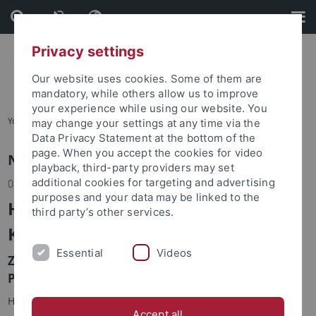
Skip
Skip
to
to
content
footer
Privacy settings
Our website uses cookies. Some of them are
mandatory, while others allow us to improve
your experience while using our website. You
You are here:
Home
may change your settings at any time via the
Data Privacy Statement at the bottom of the
page. When you accept the cookies for video
News
playback, third-party providers may set
additional cookies for targeting and advertising
07.04.2021
purposes and your data may be linked to the
Hans Küng, Wissenschaftler –
third party’s other services.
Kirchenreformer – Visionär
Essential
Videos
Zum Tod des berühmten Schweizer Theologen
Prof. Hans Küng
Hans Küng lebte und arbeitete seit 1960 in Tübingen und
Accept all