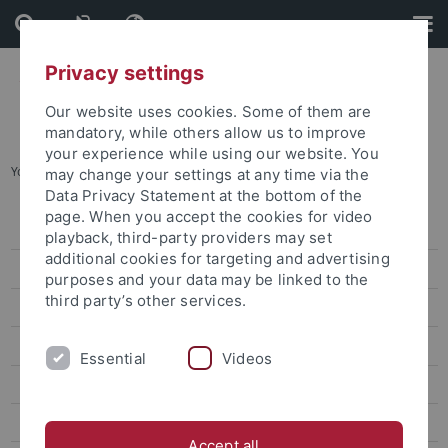
Skip
Skip
to
to
content
footer
Privacy settings
Our website uses cookies. Some of them are
mandatory, while others allow us to improve
your experience while using our website. You
You are here:
Home
...
Archives
may change your settings at any time via the
Data Privacy Statement at the bottom of the
page. When you accept the cookies for video
Information
playback, third-party providers may set
additional cookies for targeting and advertising
News
purposes and your data may be linked to the
third party’s other services.
Archives
Veranstaltungen
Essential
Videos
Openings and call for papers at the CRC 923
Scientific Profile
Accept all