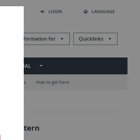
SEARCH
LOGIN
LANGUAGE
Information for
Quicklinks
ERNATIONAL
Careers
How to get here
ntern
4
 Uni intern