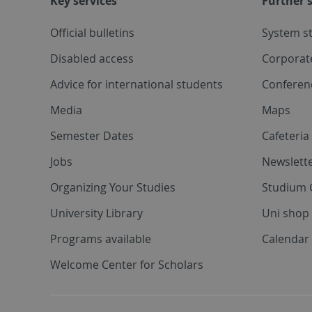
Key services
Further s
Official bulletins
System s
Disabled access
Corporat
Advice for international students
Conferen
Media
Maps
Semester Dates
Cafeteri
Jobs
Newslette
Organizing Your Studies
Studium 
University Library
Uni shop
Programs available
Calendar 
Welcome Center for Scholars