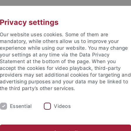
UNI A-Z
CONTACT
Privacy settings
Our website uses cookies. Some of them are
mandatory, while others allow us to improve your
experience while using our website. You may change
your settings at any time via the Data Privacy
DY
Statement at the bottom of the page. When you
RESEARCH
FACILITIES
INT
accept the cookies for video playback, third-party
providers may set additional cookies for targeting and
News and publications
Life on campus
Public engagement
advertising purposes and your data may be linked to
the third party’s other services.
lications
Newsletter Uni Tübingen aktuell
2011
4
Uni i
Essential
Videos
tter Uni Tübingen aktuell Nr. 4/2011: