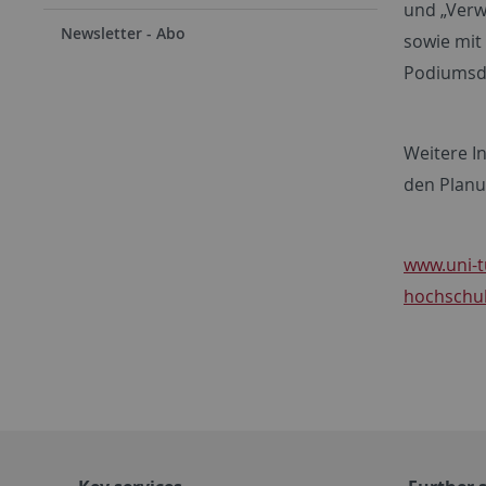
und „Verw
Newsletter - Abo
sowie mit
Podiumsdi
Weitere In
den Planu
www.uni-t
hochschul