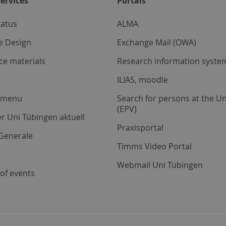
ervices
Portals
tatus
ALMA
e Design
Exchange Mail (OWA)
ce materials
Research information system
ILIAS, moodle
a menu
Search for persons at the Un
(EPV)
r Uni Tübingen aktuell
Praxisportal
Generale
Timms Video Portal
Webmail Uni Tübingen
of events