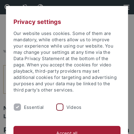
Skip
Skip
to
to
content
footer
Privacy settings
Our website uses cookies. Some of them are
mandatory, while others allow us to improve
your experience while using our website. You
You are here:
Home
...
2
may change your settings at any time via the
Data Privacy Statement at the bottom of the
page. When you accept the cookies for video
playback, third-party providers may set
additional cookies for targeting and advertising
purposes and your data may be linked to the
third party’s other services.
Essential
Videos
Newsletter Uni Tübingen aktuell Nr. 2/2026:
Leute
Rektorin Karla Pollmann zur neuen
Accept all