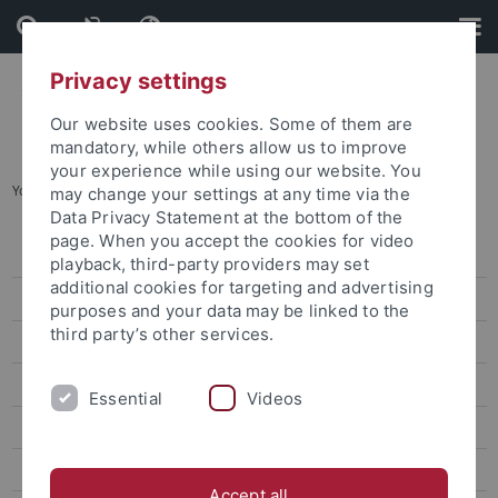
Skip
Skip
to
to
content
footer
Privacy settings
Our website uses cookies. Some of them are
mandatory, while others allow us to improve
your experience while using our website. You
You are here:
Home
...
Veranstaltungskalender
may change your settings at any time via the
Data Privacy Statement at the bottom of the
page. When you accept the cookies for video
Events
playback, third-party providers may set
additional cookies for targeting and advertising
Veranstaltungskalender
purposes and your data may be linked to the
third party’s other services.
Kongresse und Tagungen
Aktuelle Ausstellungen
Essential
Videos
Zentrale Veranstaltungen
Culture and the arts
Accept all