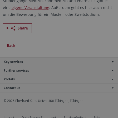
Studiengänge Medizin, Zahnmedizin und Pharmazie gibt es
eine
eigene Veranstaltung
. Außerdem geht es hier auch nicht
um die Bewerbung für ein Master- oder Zweitstudium.
Share
Back
Key services
Further services
Portals
Contact us
© 2026 Eberhard Karls Universität Tübingen, Tübingen
Imprint
Data Privacy Statement
Barrierefreiheit
Print