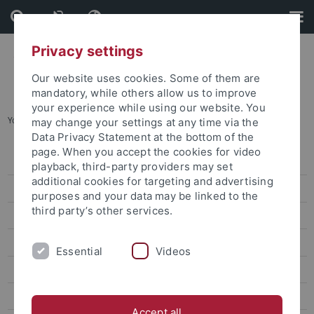
Skip
Skip
to
to
content
footer
Privacy settings
Our website uses cookies. Some of them are
mandatory, while others allow us to improve
your experience while using our website. You
You are here:
Home
...
Veranstaltungskalender
may change your settings at any time via the
Data Privacy Statement at the bottom of the
page. When you accept the cookies for video
Events
playback, third-party providers may set
additional cookies for targeting and advertising
Veranstaltungskalender
purposes and your data may be linked to the
third party’s other services.
Kongresse und Tagungen
Aktuelle Ausstellungen
Essential
Videos
Zentrale Veranstaltungen
Culture and the arts
Accept all