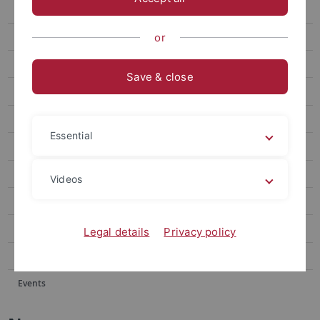
Events
Forum
or
attempto online Archive
Save & close
Newsletter Uni Tübingen aktuell
University of Tübingen magazine Attempto!
Essential
Publications
Social media
Videos
Videos
Podcasts
Legal details
Privacy policy
Personalia
Events