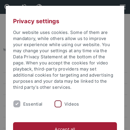
Skip
Skip
to
to
content
footer
Privacy settings
Our website uses cookies. Some of them are
mandatory, while others allow us to improve
your experience while using our website. You
You are here:
Home
...
attempto online Archive
may change your settings at any time via the
Data Privacy Statement at the bottom of the
page. When you accept the cookies for video
Press releases
playback, third-party providers may set
additional cookies for targeting and advertising
attempto online
purposes and your data may be linked to the
third party’s other services.
Research
Studies
Essential
Videos
Inside the University
People
Accept all