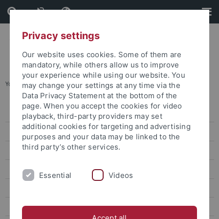
Skip
Skip
to
to
content
footer
Privacy settings
Our website uses cookies. Some of them are
mandatory, while others allow us to improve
your experience while using our website. You
You are here:
Home
...
attempto online Archive
may change your settings at any time via the
Data Privacy Statement at the bottom of the
page. When you accept the cookies for video
Press releases
playback, third-party providers may set
additional cookies for targeting and advertising
attempto online
purposes and your data may be linked to the
third party’s other services.
Research
Studies
Essential
Videos
Inside the University
People
Accept all