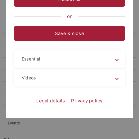
Events
Forum
or
attempto online Archive
Save & close
Newsletter Uni Tübingen aktuell
University of Tübingen magazine Attempto!
Essential
Publications
Social media
Videos
Videos
Podcasts
Legal details
Privacy policy
Personalia
Events