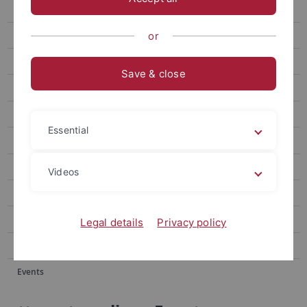
Events
Forum
or
attempto online Archive
Save & close
Newsletter Uni Tübingen aktuell
University of Tübingen magazine Attempto!
Essential
Publications
Social media
Videos
Videos
Podcasts
Legal details
Privacy policy
Personalia
Events