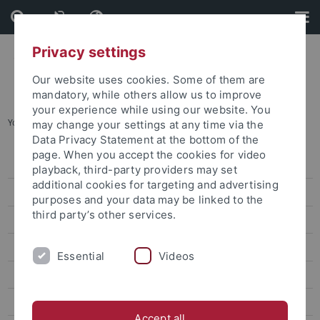
Skip
Skip
to
to
content
footer
Privacy settings
Our website uses cookies. Some of them are
mandatory, while others allow us to improve
your experience while using our website. You
You are here:
Home
...
Events
may change your settings at any time via the
Data Privacy Statement at the bottom of the
page. When you accept the cookies for video
Press releases
playback, third-party providers may set
additional cookies for targeting and advertising
attempto online
purposes and your data may be linked to the
third party’s other services.
Research
Studies
Essential
Videos
Inside the University
People
Accept all