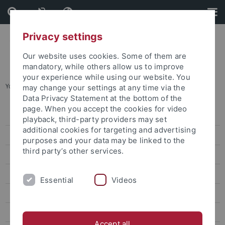
Skip
Skip
to
to
content
footer
Privacy settings
Our website uses cookies. Some of them are
mandatory, while others allow us to improve
your experience while using our website. You
You are here:
Home
...
Archive
may change your settings at any time via the
Data Privacy Statement at the bottom of the
page. When you accept the cookies for video
Press releases
playback, third-party providers may set
additional cookies for targeting and advertising
Archive
purposes and your data may be linked to the
third party’s other services.
attempto online
Newsletter Uni Tübingen aktuell
Essential
Videos
University of Tübingen magazine Attempto!
Publications
Accept all