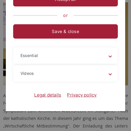
or
Save & close
Essential
Videos
Legal details
Privacy policy
Am Freitag, dem 27. September 2024 veranstaltete die
Forschungsstelle für kirchliches Arbeitsrecht zum 11. Mal ihr
Symposium zum kirchlichen Arbeitsrecht im Stuttgarter Haus
der katholischen Kirche. In diesem Jahr ging es um das Thema
„Wirtschaftliche Mitbestimmung“. Der Einladung des Leiters