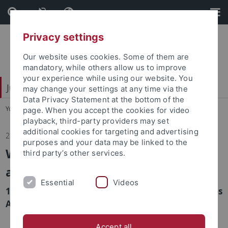
Skip
Skip
to
to
content
footer
Privacy settings
Our website uses cookies. Some of them are
mandatory, while others allow us to improve
your experience while using our website. You
Juristische Fakultät
may change your settings at any time via the
Data Privacy Statement at the bottom of the
You are here:
Startseite
...
Fakultät
page. When you accept the cookies for video
playback, third-party providers may set
additional cookies for targeting and advertising
23.10.2024
purposes and your data may be linked to the
Wirtschaftliche Mitbestimmung
third party’s other services.
auch in Caritas und Diakonie?
Essential
Videos
11. Symposion der Forschungsstelle für kirchliches
Arbeitsrecht
Accept all