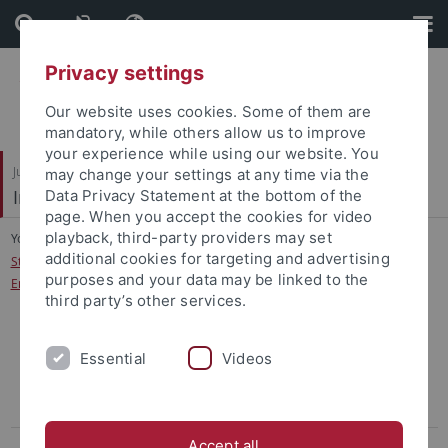
Skip
Skip
to
to
content
footer
Privacy settings
Our website uses cookies. Some of them are
mandatory, while others allow us to improve
your experience while using our website. You
Juristische Fakultät
may change your settings at any time via the
Institut für Kriminologie
Data Privacy Statement at the bottom of the
page. When you accept the cookies for video
playback, third-party providers may set
You are here:
Startseite
...
additional cookies for targeting and advertising
Straffälligenhilfe unter Veränderungsdruck- Analyse neuer
purposes and your data may be linked to the
Entwicklungstendenzen in der Freien Straffälligenhilfe
third party’s other services.
Evaluation der Sozialen Diagnostik und daran anschließender
Essential
Videos
Intervention im Bereich Bewährungshilfe und Führungsaufsicht bei
der Bewährungs- und Gerichtshilfe Baden-Württemberg (ESoDIn
BW)
Accept all
Abgeschlossene Projekte