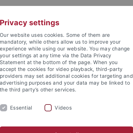
UNI A-Z
KONTAKT
Privacy settings
Our website uses cookies. Some of them are
mandatory, while others allow us to improve your
experience while using our website. You may change
your settings at any time via the Data Privacy
Statement at the bottom of the page. When you
akultät
accept the cookies for video playback, third-party
providers may set additional cookies for targeting and
advertising purposes and your data may be linked to
the third party’s other services.
Essential
Videos
DIUM
FORSCHUNG
ARBEITSGRUPPEN
sch-Naturwissenschaftliche Fakultät
Fachbereiche
Informat