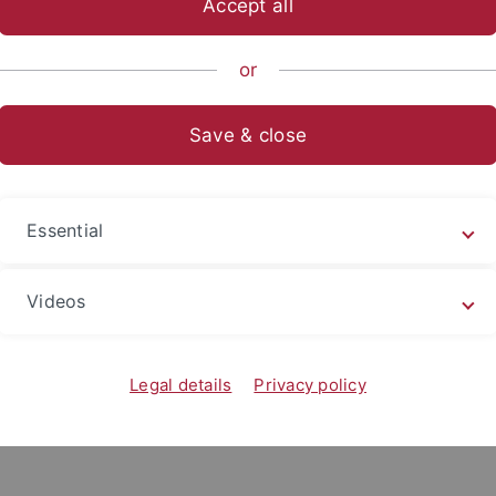
Accept all
l
or
Save & close
r Andreas Geiger
eas Geiger wird in den nächsten 5 Jahren mi
Essential
opäischen Forschungsrats (ERC) exzellente Wissenschafteri
Videos
rriere und dem Aufbau eines eigenen Forschungsteams.
Legal details
Privacy policy