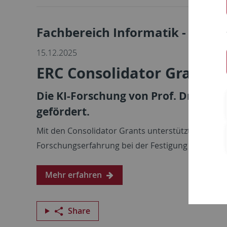
Fachbereich Informatik - Aktuel
15.12.2025
ERC Consolidator Grant fü
Die KI-Forschung von Prof. Dr. Andr
gefördert.
Mit den Consolidator Grants unterstützt der Eur
Forschungserfahrung bei der Festigung ihrer Ka
Mehr erfahren
Share