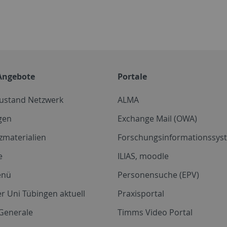
Angebote
Portale
zustand Netzwerk
ALMA
gen
Exchange Mail (OWA)
zmaterialien
Forschungsinformationssyst
e
ILIAS, moodle
enü
Personensuche (EPV)
r Uni Tübingen aktuell
Praxisportal
Generale
Timms Video Portal