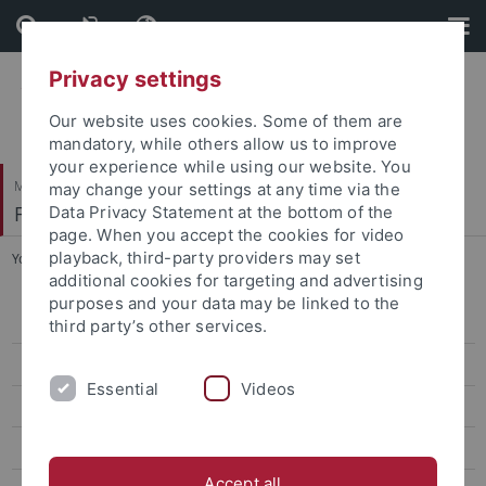
Skip
Skip
to
to
content
footer
Privacy settings
Our website uses cookies. Some of them are
mandatory, while others allow us to improve
your experience while using our website. You
Mathematisch-Naturwissenschaftliche Fakultät
may change your settings at any time via the
Fachbereich Informatik
Data Privacy Statement at the bottom of the
page. When you accept the cookies for video
playback, third-party providers may set
You are here:
Startseite
...
B.Ed. Informatik LA Gymnasium
additional cookies for targeting and advertising
purposes and your data may be linked to the
Personen und Kontakte
third party’s other services.
Lehre & Studienorganisation
Essential
Videos
Studiengänge
Bioinformatik
Accept all