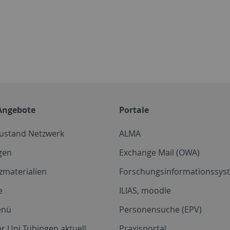
Angebote
Portale
zustand Netzwerk
ALMA
gen
Exchange Mail (OWA)
zmaterialien
Forschungsinformationssyst
e
ILIAS, moodle
enü
Personensuche (EPV)
r Uni Tübingen aktuell
Praxisportal