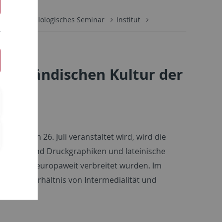
aften
Philologisches Seminar
Institut
ederländischen Kultur der
ojekt C4 am 26. Juli veranstaltet wird, wird die
rträge sind Druckgraphiken und lateinische
iert und europaweit verbreitet wurden. Im
ziproke Verhältnis von Intermedialität und