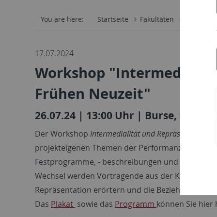
You are here:
Startseite
Fakultäten
Philosoph
17.07.2024
Workshop "Intermedialitä
Frühen Neuzeit"
26.07.24 | 13:00 Uhr | Burse, Raum 
Der Workshop
Intermedialität und Repräsentation in
projekteigenen Themen der Performanz und deren 
Festprogramme, - beschreibungen und -epigramme,
Wechsel werden Vortragende aus der Kunsthistorik
Repräsentation erörtern und die Beziehung von T
Das
Plakat
sowie das
Programm
können Sie hier