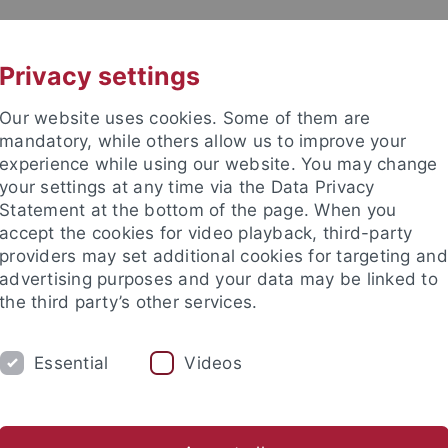
UNI A-Z
KONTAKT
Privacy settings
Our website uses cookies. Some of them are
mandatory, while others allow us to improve your
experience while using our website. You may change
your settings at any time via the Data Privacy
Statement at the bottom of the page. When you
accept the cookies for video playback, third-party
providers may set additional cookies for targeting and
advertising purposes and your data may be linked to
the third party’s other services.
Essential
Videos
UM
FORSCHUNG
INTERNATIONAL
schaft
Bibliothek
Bafög
Förderverein
News-Archiv