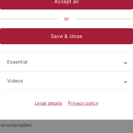
Accept all
ische Fakultät
Fachbereiche
Altertums- und Kunstwissensch
or
Save & close
t und Repräsentation in der ni
Essential
117
Videos
 der niederländischen Kultur der Frühen Neuzeit
, der von Teilpr
intermedialen Darstellung diskutieren. Gegenstand der Vo
 welche in der frühen Neuzeit in den Niederlanden produz
Legal details
Privacy policy
 und der Latinistik anhand von gezielten Beispielen das re
ext und Bild neu konturieren.
 herunterladen.