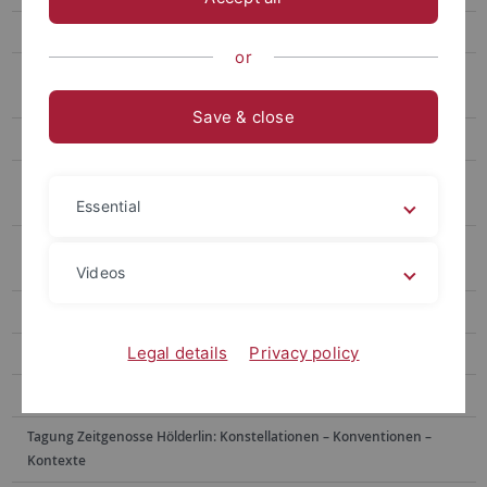
Workshop Hexenwissen und ästhetische Reflexion
or
Ringvorlesung „Andere Ästhetik – Kunst und Gesellschaft in der
Vormoderne"
Save & close
Workshop Freiheit der Kunst
Tagung Das „christ­li­che Wun­der­ba­re“ in der eu­ro­pä­i­schen Li­te­ra­tur
der FNZ
Essential
Internationaler Workshop „Reine Sprache, guter Ton. Ästhetik des
Umgangs im Europa der Frühen Neuzeit"
Videos
Tagung Martin Opitz und die große Wende?
Legal details
Privacy policy
Tagung Lessings Hamburgische Dramaturgie
Tagung Schiller, Nietzsche und die Genealogie der Moderne
Tagung Zeitgenosse Hölderlin: Konstellationen – Konventionen –
Kontexte