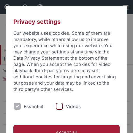
Skip
Skip
to
to
content
footer
Privacy settings
Our website uses cookies. Some of them are
mandatory, while others allow us to improve
your experience while using our website. You
Philosophische Fakultät
may change your settings at any time via the
Prof. Dr. Jörg Robert
Data Privacy Statement at the bottom of the
page. When you accept the cookies for video
playback, third-party providers may set
You are here:
Startseite
...
additional cookies for targeting and advertising
Workshop Deutsch-Italienischer Kulturtransfer
purposes and your data may be linked to the
third party’s other services.
Trilaterale Forschungskonferenzen: Freiheit der Kunst
Essential
Videos
4. EdiKo Workshop
Workshop Deutsch-Italienischer Kulturtransfer
Tagung Traum, Halluzination, Phantasmagorie
Accept all