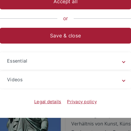
Accept all
ische Fakultät
...
Neuere deutsche Literatur
Mitarbeitend
or
Save & close
nationaler Workshop "Freiheit 
hichte der ästhetischen Auton
Essential
16.-17. Januar 2025, Univ
Videos
Der Workshop geht einem 
provoziert und zu Widerspr
zeigt im historischen Teil 
Legal details
Privacy policy
ästhetischen Autonomie
(And
Vorstellungskomplex um 180
Verhältnis von Kunst, Künst