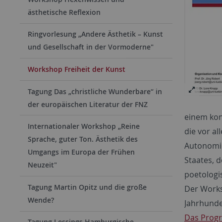
ästhetische Reflexion
Ringvorlesung „Andere Ästhetik – Kunst
und Gesellschaft in der Vormoderne"
Workshop Freiheit der Kunst
Tagung Das „christ­li­che Wun­der­ba­re“ in
der eu­ro­pä­i­schen Li­te­ra­tur der FNZ
einem kon
Internationaler Workshop „Reine
die vor a
Sprache, guter Ton. Ästhetik des
Autonomie
Umgangs im Europa der Frühen
Staates, 
Neuzeit"
poetologi
Tagung Martin Opitz und die große
Der Works
Wende?
Jahrhunde
Das Progr
Tagung Lessings Hamburgische