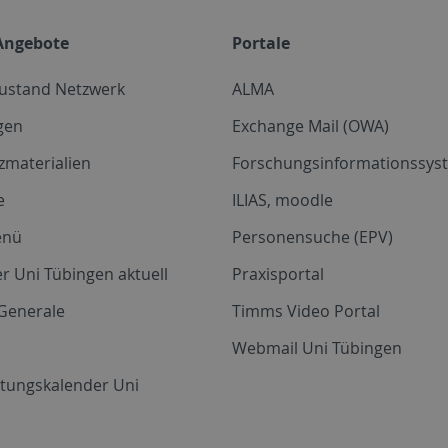
Angebote
Portale
zustand Netzwerk
ALMA
gen
Exchange Mail (OWA)
zmaterialien
Forschungsinformationssyst
e
ILIAS, moodle
enü
Personensuche (EPV)
r Uni Tübingen aktuell
Praxisportal
Generale
Timms Video Portal
Webmail Uni Tübingen
ltungskalender Uni