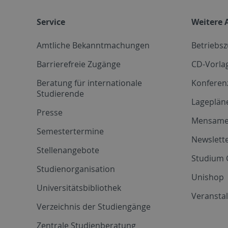
Service
Weitere 
Amtliche Bekanntmachungen
Betriebs
Barrierefreie Zugänge
CD-Vorla
Beratung für internationale
Konferen
Studierende
Lageplän
Presse
Mensam
Semestertermine
Newslette
Stellenangebote
Studium 
Studienorganisation
Unishop
Universitätsbibliothek
Veransta
Verzeichnis der Studiengänge
Zentrale Studienberatung