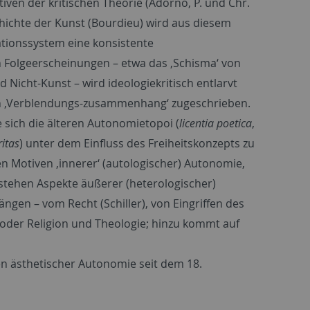
iven der kritischen Theorie (Adorno, P. und Chr.
hichte der Kunst (Bourdieu) wird aus diesem
tionssystem eine konsistente
n Folgeerscheinungen – etwa das ‚Schisma‘ von
 Nicht-Kunst – wird ideologiekritisch entlarvt
en ‚Verblendungs-zusammenhang‘ zugeschrieben.
 sich die älteren Autonomietopoi (
licentia poetica
,
ritas
) unter dem Einfluss des Freiheitskonzepts zu
 Motiven ‚innerer‘ (autologischer) Autonomie,
 stehen Aspekte äußerer (heterologischer)
gen – vom Recht (Schiller), von Eingriffen des
 oder Religion und Theologie; hinzu kommt auf
 ästhetischer Autonomie seit dem 18.