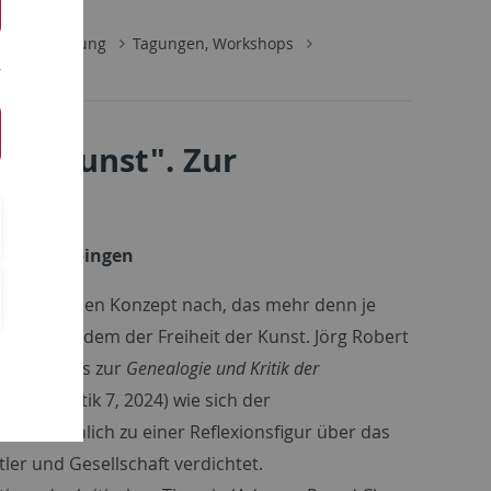
e
Forschung
Tagungen, Workshops
der Kunst". Zur
omie
ersität Tübingen
ästhetischen Konzept nach, das mehr denn je
uch reizt: dem der Freiheit der Kunst. Jörg Robert
seines Buchs zur
Genealogie und Kritik der
ere Ästhetik 7, 2024) wie sich der
0 allmählich zu einer Reflexionsfigur über das
ler und Gesellschaft verdichtet.