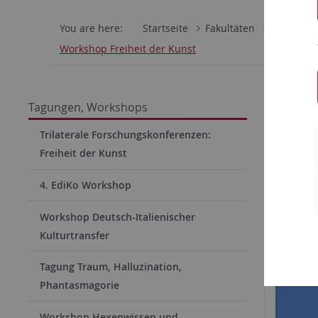
You are here:
Startseite
Fakultäten
Philosoph
Workshop Freiheit der Kunst
Inter
Tagungen, Workshops
Gesc
Trilaterale Forschungskonferenzen:
Freiheit der Kunst
4. EdiKo Workshop
Workshop Deutsch-Italienischer
Kulturtransfer
Tagung Traum, Halluzination,
Phantasmagorie
Workshop Hexenwissen und