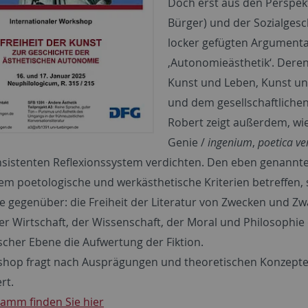
Doch erst aus den Perspekt
Bürger) und der Sozialgesc
locker gefügten Argumenta
‚Autonomieästhetik‘. Dere
Kunst und Leben, Kunst und
und dem gesellschaftlich
Robert zeigt außerdem, wie
Genie /
ingenium
,
poetica ve
sistenten Reflexionssystem verdichten. Den eben genannten
llem poetologische und werkästhetische Kriterien betreffen,
 gegenüber: die Freiheit der Literatur von Zwecken und Zwän
der Wirtschaft, der Wissenschaft, der Moral und Philosophie
scher Ebene die Aufwertung der Fiktion.
hop fragt nach Ausprägungen und theoretischen Konzepten
rt.
amm finden Sie hier