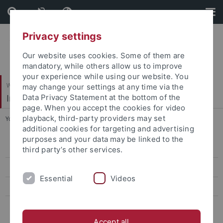
Skip
Skip
to
to
content
footer
Privacy settings
Our website uses cookies. Some of them are
mandatory, while others allow us to improve
your experience while using our website. You
Wirtschafts- und Sozialwissenschaftliche Fakultät
may change your settings at any time via the
Institut für Politikwissenschaft
Data Privacy Statement at the bottom of the
page. When you accept the cookies for video
playback, third-party providers may set
You are here:
Startseite
...
Veranstaltungen
additional cookies for targeting and advertising
purposes and your data may be linked to the
Institutskolloquium
third party’s other services.
Veranstaltungen
Essential
Videos
IfP-Newsletter
Weitere Informationskanäle
Accept all