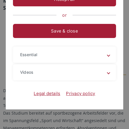
MASTERS RANKING 2024 unter den Top 15 der
Sportmanagement-Programme weltweit gelistet.
or
Save & close
Essential
Videos
Der Tübinger
Masterstudiengang
in Sportmanagement ist im
Legal details
Privacy policy
aktuellen
EDUNIVERSAL BEST MASTERS RANKING
unter den
Top 15 der Sportmanagement-Programme weltweit gelistet.
Das Studium bereitet auf sportbezogene Arbeitsfelder vor, die
im Spannungsfeld „Sport und Wirtschaft“ angesiedelt sind und
Managementkompetenzen erfordern. Absolventinnen und