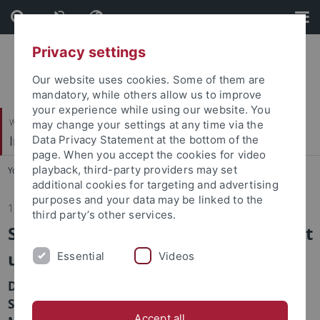
Skip
Skip
to
to
content
footer
Privacy settings
Our website uses cookies. Some of them are
mandatory, while others allow us to improve
your experience while using our website. You
Wirtschafts- und Sozialwissenschaftliche Fakultät
may change your settings at any time via the
Institut für Sportwissenschaft
Data Privacy Statement at the bottom of the
page. When you accept the cookies for video
playback, third-party providers may set
You are here:
Startseite
...
Institut
additional cookies for targeting and advertising
purposes and your data may be linked to the
16.04.2024
third party’s other services.
Sportmanagement Master weltweit
unter den Top 15
Essential
Videos
Der Tübinger Masterstudiengang in
Sportmanagement ist im EDUNIVERSAL BEST
Accept all