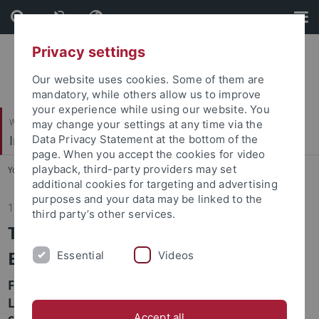
Skip
Skip
to
to
content
footer
Privacy settings
Our website uses cookies. Some of them are
mandatory, while others allow us to improve
your experience while using our website. You
Wirtschafts- und Sozialwissenschaftliche Fakultät
may change your settings at any time via the
Institut für Sportwissenschaft
Data Privacy Statement at the bottom of the
page. When you accept the cookies for video
playback, third-party providers may set
You are here:
Startseite
...
Institut
additional cookies for targeting and advertising
purposes and your data may be linked to the
11.06.2024
third party’s other services.
Tübingen Lectures in Sport
Economics
Essential
Videos
Forschende des Molde University College und der
Lancaster University referieren in diesem
Accept all