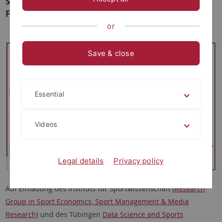
Sommersemester über ihre aktuellen
Forschungsergebnisse.
or
Save & close
Essential
Videos
Legal details
Privacy policy
Auf Einladung des Instituts für Sportwissenschaft (
Research
Group in Sport Economics, Sport Management & Media
Research
) und des Tübingen
Data Science and Sports