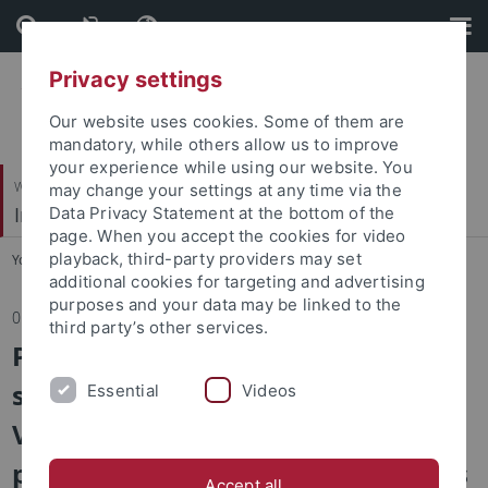
Skip
Skip
to
to
content
footer
Privacy settings
Our website uses cookies. Some of them are
mandatory, while others allow us to improve
your experience while using our website. You
Wirtschafts- und Sozialwissenschaftliche Fakultät
may change your settings at any time via the
Institut für Sportwissenschaft
Data Privacy Statement at the bottom of the
page. When you accept the cookies for video
playback, third-party providers may set
You are here:
Startseite
...
Institut
additional cookies for targeting and advertising
purposes and your data may be linked to the
01.07.2024
third party’s other services.
Positive Ergebnisse für die
sport-/bewegungstherapeutische
Essential
Videos
Versorgung von Menschen mit
psychischen Erkrankungen: ImPuls
Accept all