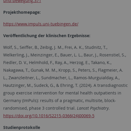
und-bewegung.371
Projekthomepage:
https://www.impuls.uni-tuebingen.de/
Veröffentlichung der klinischen Ergebnisse:
Wolf, S., Seiffer, B., Zeibig, J. M., Frei, A. K., Studnitz, T.,
Welkerling, J., Meinzinger, E., Bauer, L. L., Baur, J., Rosenstiel, S.,
Fiedler, D. V., Helmhold, F., Ray, A., Herzog, E., Takano, K.,
Nakagawa, T., Gunak, M. M., Kropp, S., Peters, S., Flagmeier, A.
L., Zwanzleitner, L., Sundmacher, L., Ramos-Murguialday, A.,
Hautzinger, M., Sudeck, G., & Ehring, T. (2024).
A transdiagnostic
group exercise intervention for mental health outpatients in
Germany (ImPuls): results of a pragmatic, multisite, block-
randomised, phase 3 controlled trial.
Lancet Psychiatry
.
https://doi.org/10.1016/S2215-0366(24)00069-5
Studienprotokolle