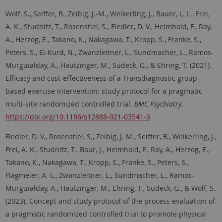
Wolf, S., Seiffer, B., Zeibig, J.-M., Welkerling, J., Bauer, L. L., Frei,
A. K., Studnitz, T., Rosenstiel, S., Fiedler, D. V., Helmhold, F., Ray,
A., Herzog, E., Takano, K., Nakagawa, T., Kropp, S., Franke, S.,
Peters, S., El-Kurd, N., Zwanzleitner, L., Sundmacher, L., Ramos-
Murguialday, A., Hautzinger, M., Sudeck, G., & Ehring, T. (2021).
Efficacy and cost-effectiveness of a Transdiagnostic group-
based exercise intervention: study protocol for a pragmatic
multi-site randomized controlled trial.
BMC Psychiatry
.
https://doi.org/10.1186/s12888-021-03541-3
Fiedler, D. V., Rosenstiel, S., Zeibig, J. M., Seiffer, B., Welkerling, J.,
Frei, A. K., Studnitz, T., Baur, J., Helmhold, F., Ray, A., Herzog, E.,
Takano, K., Nakagawa, T., Kropp, S., Franke, S., Peters, S.,
Flagmeier, A. L., Zwanzleitner, L., Sundmacher, L., Ramos-
Murguialday, A., Hautzinger, M., Ehring, T., Sudeck, G., & Wolf, S.
(2023). Concept and study protocol of the process evaluation of
a pragmatic randomized controlled trial to promote physical