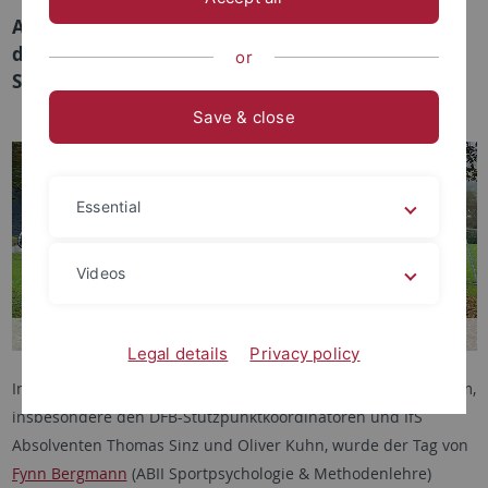
Am 20.10.2024 fand die nun schon dritte Auflage
des Tübinger-Torwart-Tags am Institut für
or
Sportwissenschaft statt.
Save & close
Essential
Videos
Legal details
Privacy policy
In enger Zusammenarbeit mit dem DFB-Talentförderprogramm,
insbesondere den DFB-Stützpunktkoordinatoren und IfS
Absolventen Thomas Sinz und Oliver Kuhn, wurde der Tag von
Fynn Bergmann
(ABII Sportpsychologie & Methodenlehre)