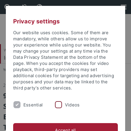
Skip
Skip
to
to
content
footer
Privacy settings
Our website uses cookies. Some of them are
mandatory, while others allow us to improve
your experience while using our website. You
Wirtschafts- und Sozialwissenschaftliche Fakultät
may change your settings at any time via the
Institut für Sportwissenschaft
Data Privacy Statement at the bottom of the
page. When you accept the cookies for video
playback, third-party providers may set
You are here:
Startseite
...
Institut
additional cookies for targeting and advertising
purposes and your data may be linked to the
29.10.2024
third party’s other services.
90 Torhüter*innen, 18 DFB
Stützpunkttrainer*innen und der
Essential
Videos
Bundestorwarttrainer: der 3.
Tübinger-Torwart-Tag am IfS
Accept all