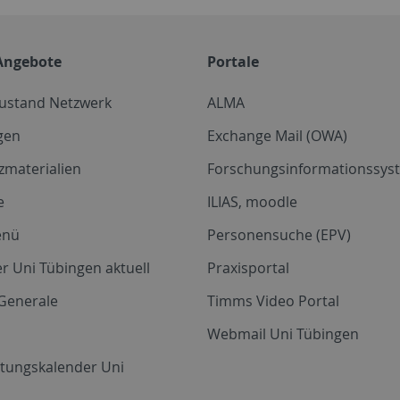
Angebote
Portale
zustand Netzwerk
ALMA
gen
Exchange Mail (OWA)
zmaterialien
Forschungsinformationssyst
e
ILIAS, moodle
enü
Personensuche (EPV)
r Uni Tübingen aktuell
Praxisportal
Generale
Timms Video Portal
Webmail Uni Tübingen
ltungskalender Uni