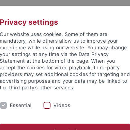
UNI A-Z
KONTAKT
Privacy settings
Our website uses cookies. Some of them are
mandatory, while others allow us to improve your
experience while using our website. You may change
your settings at any time via the Data Privacy
Statement at the bottom of the page. When you
e Fakultät
accept the cookies for video playback, third-party
schaft
providers may set additional cookies for targeting and
advertising purposes and your data may be linked to
the third party’s other services.
Essential
Videos
UM
FORSCHUNG
HOCHSCHULSPORT
bliothek
Partner / Förderer
Spitzensportförderung
Alu