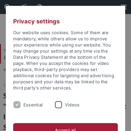
Skip
Skip
to
to
content
footer
Privacy settings
Our website uses cookies. Some of them are
mandatory, while others allow us to improve
your experience while using our website. You
Wirtschafts- und Sozialwissenschaftliche Fakultät
may change your settings at any time via the
Institut für Sportwissenschaft
Data Privacy Statement at the bottom of the
page. When you accept the cookies for video
playback, third-party providers may set
You are here:
Startseite
...
Institut
additional cookies for targeting and advertising
purposes and your data may be linked to the
14.04.2025
third party’s other services.
Studium Generale zum Thema
"Leistung, Bildung und Gesundheit:
Essential
Videos
Interdisziplinäre Perspektiven von
Sportwissenschaft und
Accept all