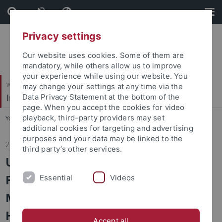
Skip
Skip
to
to
content
footer
Privacy settings
Our website uses cookies. Some of them are
mandatory, while others allow us to improve
your experience while using our website. You
Wirtschafts- und Sozialwissenschaftliche Fakultät
may change your settings at any time via the
Institut für Sportwissenschaft
Data Privacy Statement at the bottom of the
page. When you accept the cookies for video
playback, third-party providers may set
You are here:
Startseite
...
Institut
additional cookies for targeting and advertising
purposes and your data may be linked to the
22.07.2025
third party’s other services.
Universität Tübingen erhält das
FISU Healthy Campus Label – Ein
Essential
Videos
Meilenstein für eine gesunde
Hochschulkultur
Accept all