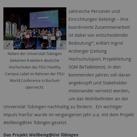
zahlreiche Personen und
Einrichtungen beteiligt – ihre
koordinierte Zusammenarbeit
ist dabei von entscheidender
Bedeutung!“, erklärt Ingrid
Arzberger (Leitung
Neben der Universität Tübingen
Hochschulsport, Projektleitung
bekamen 8 weitere deutsche
SGM BeTa
Balance
). In den
Hochschulen das FISU Healthy
Campus Label im Rahmen der FISU
kommenden Jahren soll daran
World Conference in Bochum
angeknüpft und Stakeholder
überreicht.
miteinander vernetzt werden,
um das Wohlbefinden an der
Universität Tübingen nachhaltig zu fördern. Ein wichtiger
Impuls hierfür wurde im vergangenen Jahr u.a. mit dem Projekt
Wellbeing@Uni Tübingen
gesetzt.
Das Projekt
Wellbeing@Uni Tübingen