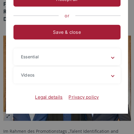
Fynn Bergmann, Luca Hauser und Martin Leo
Reinhard erfolgreich ihre kumulativen
or
Dissertationen!
Save & close
Essential
Videos
Legal details
Privacy policy
Im Rahmen des Promotionstags „Talent Identification and