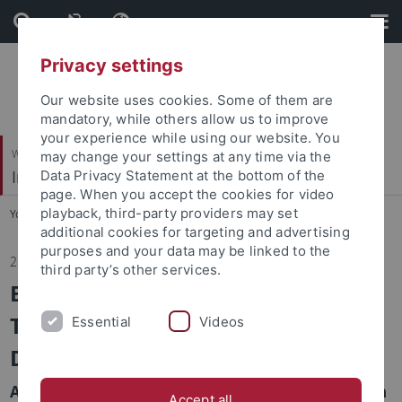
Skip
Skip
to
to
content
footer
Privacy settings
Our website uses cookies. Some of them are
mandatory, while others allow us to improve
your experience while using our website. You
Wirtschafts- und Sozialwissenschaftliche Fakultät
may change your settings at any time via the
Institut für Sportwissenschaft
Data Privacy Statement at the bottom of the
page. When you accept the cookies for video
playback, third-party providers may set
You are here:
Startseite
...
Institut
additional cookies for targeting and advertising
purposes and your data may be linked to the
28.11.2025
third party’s other services.
Erfolgreicher Promotionstag zum
Thema „Talent Identification and
Essential
Videos
Development in Sport”
Am Montag, den 17. November 2025, verteidigten
Accept all