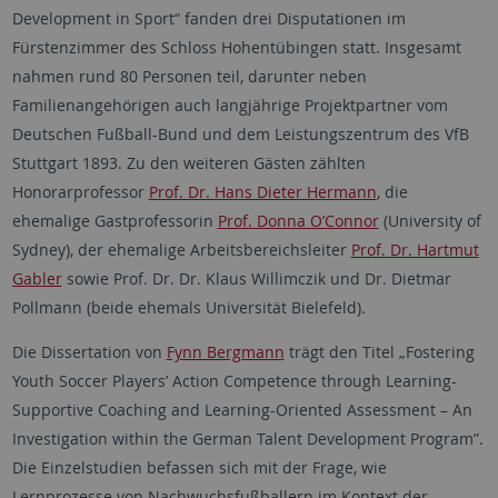
Development in Sport“ fanden drei Disputationen im
Fürstenzimmer des Schloss Hohentübingen statt. Insgesamt
nahmen rund 80 Personen teil, darunter neben
Familienangehörigen auch langjährige Projektpartner vom
Deutschen Fußball-Bund und dem Leistungszentrum des VfB
Stuttgart 1893. Zu den weiteren Gästen zählten
Honorarprofessor
Prof. Dr. Hans Dieter Hermann
, die
ehemalige Gastprofessorin
Prof. Donna O’Connor
(University of
Sydney), der ehemalige Arbeitsbereichsleiter
Prof. Dr. Hartmut
Gabler
sowie Prof. Dr. Dr. Klaus Willimczik und Dr. Dietmar
Pollmann (beide ehemals Universität Bielefeld).
Die Dissertation von
Fynn Bergmann
trägt den Titel „Fostering
Youth Soccer Players’ Action Competence through Learning-
Supportive Coaching and Learning-Oriented Assessment – An
Investigation within the German Talent Development Program”.
Die Einzelstudien befassen sich mit der Frage, wie
Lernprozesse von Nachwuchsfußballern im Kontext der