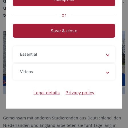
der Leitung von Dr. Ute Schüttoff nach Groningen,
um am International Sport Management Game
teilzunehmen.
or
Save & close
Essential
Videos
Legal details
Privacy policy
Die IfS-Studierenden und Dr. Ute Schüttoff beim Management Game in
Groningen.
Gemeinsam mit anderen Studierenden aus Deutschland, den
Niederlanden und England arbeiteten sie fünf Tage lang in