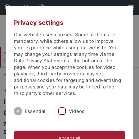
Skip
Skip
to
to
content
footer
Privacy settings
Our website uses cookies. Some of them are
mandatory, while others allow us to improve
your experience while using our website. You
Wirtschafts- und Sozialwissenschaftliche Fakultät
may change your settings at any time via the
Institut für Sportwissenschaft
Data Privacy Statement at the bottom of the
page. When you accept the cookies for video
playback, third-party providers may set
You are here:
Startseite
...
Institut
additional cookies for targeting and advertising
purposes and your data may be linked to the
05.05.2026
third party’s other services.
International Sport Management
Game in Groningen
Essential
Videos
Zum Start des Sommersemesters 2026 reisten 25
Studierende der B.Sc.-Studiengänge des IfS unter
Accept all