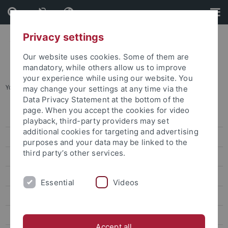
Skip
Skip
to
to
content
footer
Privacy settings
Our website uses cookies. Some of them are
mandatory, while others allow us to improve
your experience while using our website. You
You are here:
Startseite
...
Carolin Munderich
may change your settings at any time via the
Data Privacy Statement at the bottom of the
page. When you accept the cookies for video
Aktuelles
playback, third-party providers may set
additional cookies for targeting and advertising
Veröffentlichungen
purposes and your data may be linked to the
third party’s other services.
Forschung
Qualifizierung und Gleichstellung
Essential
Videos
Beteiligte
Antragsteller*innen
Accept all