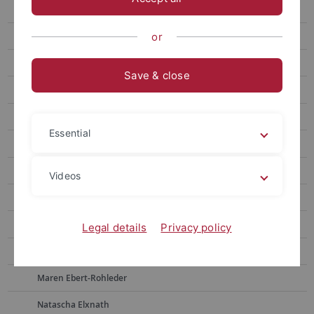
Post-Doc
Kollegiaten und Assoziierte
or
Mitarbeiter*innen
Save & close
Alumni*ae
Frauke Berndt
Essential
Sonja Borchers
Martina Bross
Videos
Julia Dietrich
Simon Drescher
Legal details
Privacy policy
Lisa Ebert
Maren Ebert-Rohleder
Natascha Elxnath