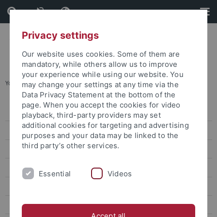
Skip
Skip
to
to
content
footer
Privacy settings
Our website uses cookies. Some of them are
mandatory, while others allow us to improve
your experience while using our website. You
You are here:
Startseite
...
Florian Rohmann
may change your settings at any time via the
Data Privacy Statement at the bottom of the
page. When you accept the cookies for video
Aktuelles
playback, third-party providers may set
additional cookies for targeting and advertising
Veröffentlichungen
purposes and your data may be linked to the
third party’s other services.
Forschung
Qualifizierung und Gleichstellung
Essential
Videos
Beteiligte
Antragsteller*innen
Accept all