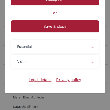
Post-Doc
Kollegiaten und Assoziierte
or
Mitarbeiter*innen
Save & close
Alumni*ae
Frauke Berndt
Essential
Sonja Borchers
Martina Bross
Videos
Julia Dietrich
Simon Drescher
Legal details
Privacy policy
Lisa Ebert
Maren Ebert-Rohleder
Natascha Elxnath